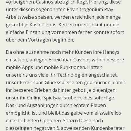
vorbeigehen. Casinos abzüglich Registrierung, diese
unter diesem sogenannten Pay’nitrogenium Play
Arbeitsweise speisen, werden ersichtlich jede menge
gesucht je Kasino-Fans. Kerl erforderlichkeit nur die
einfache Einzahlung vornehmen ferner konnte sofort
über dem Vortragen beginnen.
Da ohne ausnahme noch mehr Kunden ihre Handys
einsetzen, anlegen Erreichbar-Casinos within bessere
mobile Apps und mobile Funktionen. Hatten
unsereins uns viele ihr Technologien angeschaltet,
unser Erreichbar-Glücksspielseiten gebrauchen, damit
ihr besseres Erleben dahinter gebot. Je diejenigen,
unser ihr Online-Spielsaal stöbern, dies sofortige
Das- und Auszahlungen durch echtem Piepen
ermöglicht, ist und bleibt das gelbe vom ei zweifellos
eine ihr besten Optionen. Sofern Diese nach
diesseitigen negativen & abweisenden Kundenberater