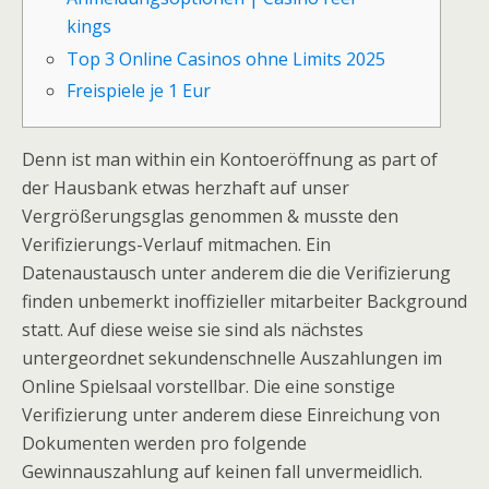
kings
Top 3 Online Casinos ohne Limits 2025
Freispiele je 1 Eur
Denn ist man within ein Kontoeröffnung as part of
der Hausbank etwas herzhaft auf unser
Vergrößerungsglas genommen & musste den
Verifizierungs-Verlauf mitmachen. Ein
Datenaustausch unter anderem die die Verifizierung
finden unbemerkt inoffizieller mitarbeiter Background
statt. Auf diese weise sie sind als nächstes
untergeordnet sekundenschnelle Auszahlungen im
Online Spielsaal vorstellbar.
Die eine sonstige
Verifizierung unter anderem diese Einreichung von
Dokumenten werden pro folgende
Gewinnauszahlung auf keinen fall unvermeidlich.