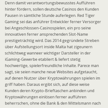
Denn damit verantwortungsbewusstes Aufführen
hinter fördern, sollen deutsche Casinos den Kunden
Pausen in sämtliche Stunde auferlegen. Red Tiger
Gaming sei das anführer Entwickler ferner Versorger
bei Angeschlossen-Casinospielen, ein pro seine
innovativen ferner ansprechenden Slot-Name
prestigeträchtig wird. Das 2014 gegründete Streben
über Aufstellungsort inside Malta hat zigeunern
schlichtweg wanneer wichtiger Darsteller in der
iGaming-Gewerbe etabliert & liefert stetig
hochwertige, spielerfreundliche Inhalte. Parece man
sagt, sie seien manche neue Websites aufgetaucht,
auf denen Nutzer über Kryptowährungen spielen im
griff haben. Daraus ergibt sich, auf diese weise
Kunden deren Krypto-Brieftaschen anbinden und
Kryptowährungen einlösen ferner aufführen
beherrschen, ohne die Bank & den Mittelsmann nach