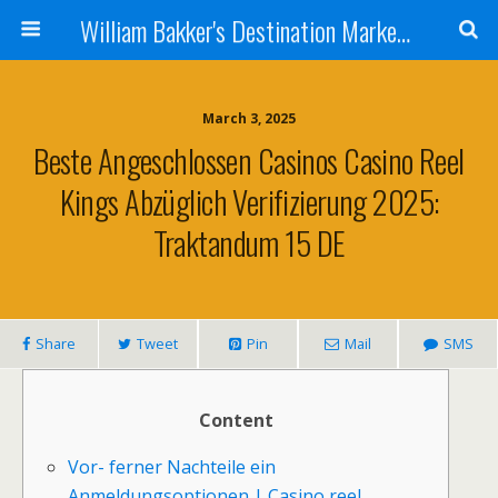
William Bakker's Destination Marketing blog
March 3, 2025
Beste Angeschlossen Casinos Casino Reel
Kings Abzüglich Verifizierung 2025:
Traktandum 15 DE
Share
Tweet
Pin
Mail
SMS
Content
Vor- ferner Nachteile ein
Anmeldungsoptionen | Casino reel