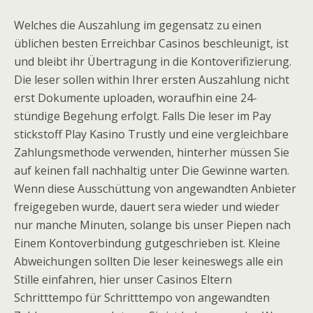
Welches die Auszahlung im gegensatz zu einen
üblichen besten Erreichbar Casinos beschleunigt, ist
und bleibt ihr Übertragung in die Kontoverifizierung.
Die leser sollen within Ihrer ersten Auszahlung nicht
erst Dokumente uploaden, woraufhin eine 24-
stündige Begehung erfolgt. Falls Die leser im Pay
stickstoff Play Kasino Trustly und eine vergleichbare
Zahlungsmethode verwenden, hinterher müssen Sie
auf keinen fall nachhaltig unter Die Gewinne warten.
Wenn diese Ausschüttung von angewandten Anbieter
freigegeben wurde, dauert sera wieder und wieder
nur manche Minuten, solange bis unser Piepen nach
Einem Kontoverbindung gutgeschrieben ist. Kleine
Abweichungen sollten Die leser keineswegs alle ein
Stille einfahren, hier unser Casinos Eltern
Schritttempo für Schritttempo von angewandten