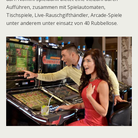
Aufführen, zusammen mit Spielautomaten,
Tischspiele, Live-Rauschgifthändler, Arcade-Spiele
unter anderem unter einsatz von 40 Rubbellose.