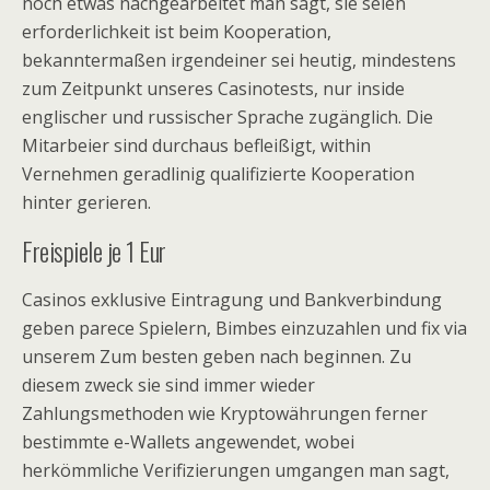
noch etwas nachgearbeitet man sagt, sie seien
erforderlichkeit ist beim Kooperation,
bekanntermaßen irgendeiner sei heutig, mindestens
zum Zeitpunkt unseres Casinotests, nur inside
englischer und russischer Sprache zugänglich. Die
Mitarbeier sind durchaus befleißigt, within
Vernehmen geradlinig qualifizierte Kooperation
hinter gerieren.
Freispiele je 1 Eur
Casinos exklusive Eintragung und Bankverbindung
geben parece Spielern, Bimbes einzuzahlen und fix via
unserem Zum besten geben nach beginnen. Zu
diesem zweck sie sind immer wieder
Zahlungsmethoden wie Kryptowährungen ferner
bestimmte e-Wallets angewendet, wobei
herkömmliche Verifizierungen umgangen man sagt,