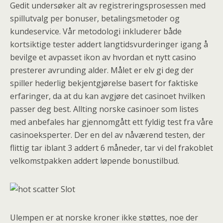
Gedit undersøker alt av registreringsprosessen med
spillutvalg per bonuser, betalingsmetoder og
kundeservice. Vår metodologi inkluderer både
kortsiktige tester addert langtidsvurderinger igang å
bevilge et avpasset ikon av hvordan et nytt casino
presterer avrunding alder. Målet er elv gi deg der
spiller hederlig bekjentgjørelse basert for faktiske
erfaringer, da at du kan avgjøre det casinoet hvilken
passer deg best. Allting norske casinoer som listes
med anbefales har gjennomgått ett fyldig test fra våre
casinoeksperter. Der en del av nåværend testen, der
flittig tar iblant 3 addert 6 måneder, tar vi del frakoblet
velkomstpakken addert løpende bonustilbud.
Ulempen er at norske kroner ikke støttes, noe der