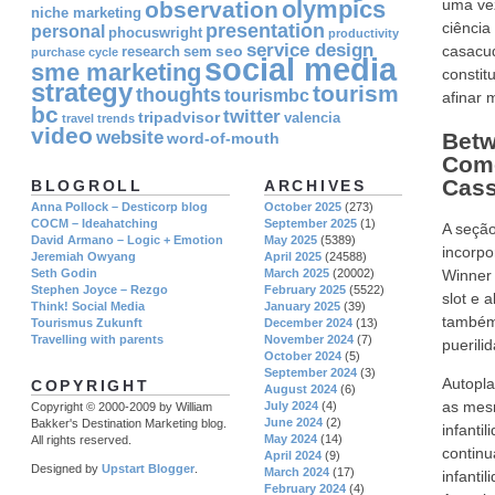
olympics
uma vez
observation
niche marketing
presentation
ciência
personal
phocuswright
productivity
service design
seo
casacud
research
sem
purchase cycle
social media
sme marketing
constit
strategy
tourism
thoughts
tourismbc
afinar 
bc
twitter
tripadvisor
valencia
travel
trends
video
website
Betw
word-of-mouth
Como
Cass
BLOGROLL
ARCHIVES
Anna Pollock – Desticorp blog
October 2025
(273)
COCM – Ideahatching
September 2025
(1)
A seção
David Armano – Logic + Emotion
May 2025
(5389)
incorpo
Jeremiah Owyang
April 2025
(24588)
Seth Godin
March 2025
(20002)
Winner 
Stephen Joyce – Rezgo
February 2025
(5522)
slot e 
Think! Social Media
January 2025
(39)
também
Tourismus Zukunft
December 2024
(13)
Travelling with parents
November 2024
(7)
puerili
October 2024
(5)
September 2024
(3)
Autopla
COPYRIGHT
August 2024
(6)
as mesm
July 2024
(4)
Copyright © 2000-2009 by William
June 2024
(2)
Bakker's Destination Marketing blog.
infanti
May 2024
(14)
All rights reserved.
continu
April 2024
(9)
Designed by
Upstart Blogger
.
March 2024
(17)
infanti
February 2024
(4)