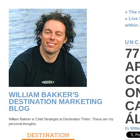
«
The 
»
Live
within
UNC
7
A
C
O
WILLIAM BAKKER'S
DESTINATION MARKETING
C
BLOG
Á
William Bakker is Chief Strategist at Destination Think!. These are my
personal thoughts.
By
Willi