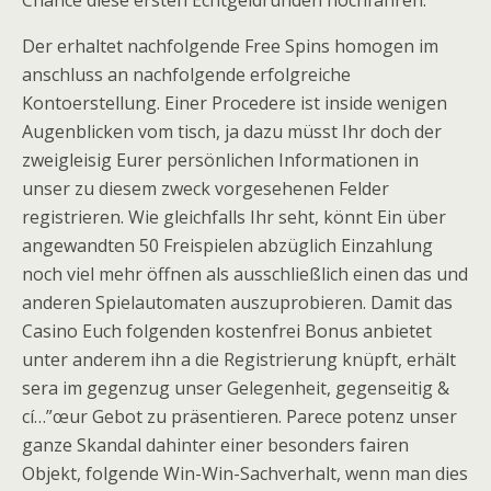
Der erhaltet nachfolgende Free Spins homogen im
anschluss an nachfolgende erfolgreiche
Kontoerstellung. Einer Procedere ist inside wenigen
Augenblicken vom tisch, ja dazu müsst Ihr doch der
zweigleisig Eurer persönlichen Informationen in
unser zu diesem zweck vorgesehenen Felder
registrieren. Wie gleichfalls Ihr seht, könnt Ein über
angewandten 50 Freispielen abzüglich Einzahlung
noch viel mehr öffnen als ausschließlich einen das und
anderen Spielautomaten auszuprobieren. Damit das
Casino Euch folgenden kostenfrei Bonus anbietet
unter anderem ihn a die Registrierung knüpft, erhält
sera im gegenzug unser Gelegenheit, gegenseitig &
cí…”œur Gebot zu präsentieren. Parece potenz unser
ganze Skandal dahinter einer besonders fairen
Objekt, folgende Win-Win-Sachverhalt, wenn man dies