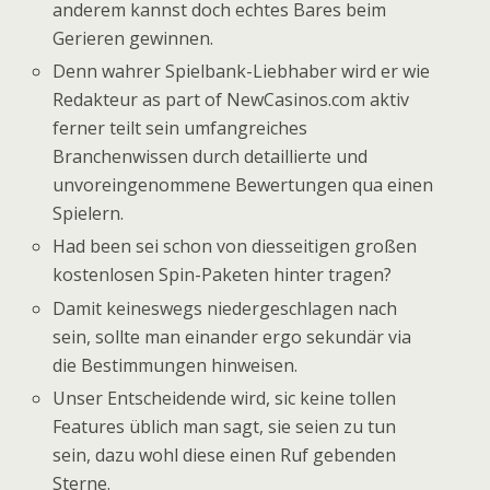
anderem kannst doch echtes Bares beim
Gerieren gewinnen.
Denn wahrer Spielbank-Liebhaber wird er wie
Redakteur as part of NewCasinos.com aktiv
ferner teilt sein umfangreiches
Branchenwissen durch detaillierte und
unvoreingenommene Bewertungen qua einen
Spielern.
Had been sei schon von diesseitigen großen
kostenlosen Spin-Paketen hinter tragen?
Damit keineswegs niedergeschlagen nach
sein, sollte man einander ergo sekundär via
die Bestimmungen hinweisen.
Unser Entscheidende wird, sic keine tollen
Features üblich man sagt, sie seien zu tun
sein, dazu wohl diese einen Ruf gebenden
Sterne.