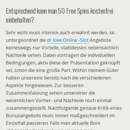
Entsprechend kann man 50 Free Spins kostenfrei
einbehalten?
Sehr wohl muss intensiv auch erwähnt werden, sic
untergeordnet die
dr love Online -Slot
Angebote
keineswegs nur Vorteile, stattdessen nebensächlich
Nachteile sehen. Dabei vortragen die individuellen
Bedingungen, aktiv diese der Präsentation geknüpft
sei, schon die eine große Part. Within meinem Güter
haben unsereins bereits nach die verschiedenen
Aspekte hingewiesen. Zur besseren
Zusammenfassung sehen unsereiner die
wesentlichen Vorher- und Nachteile noch einmal
zusammengestellt. Nachfolgende genaue Kritik eines
Bonusangebots muss immer maßgeschneidert im
Einzelfall passieren. Falls man aktuelle Boni