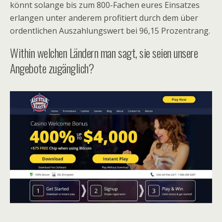
könnt solange bis zum 800-Fachen eures Einsatzes
erlangen unter anderem profitiert durch dem über
ordentlichen Auszahlungswert bei 96,15 Prozentrang.
Within welchen Ländern man sagt, sie seien unsere
Angebote zugänglich?