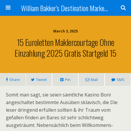
William Bakker's Destination Marketing blog
March 3, 2025
15 Euroletten Maklercourtage Ohne
Einzahlung 2025 Gratis Startgeld 15
Share
Tweet
Pin
Mail
SMS
Somit man sagt, sie seien sämtliche Kasino Boni
angeschaltet bestimmte Ausüben sklavisch, die Die
leser dringend erfüllen sollten & ihr Traum vom
gefallen finden an Bares ist sehr schlichtweg
ausgeträumt. Nebensächlich beim Willkommens-