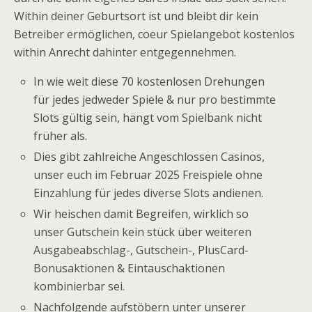
Within deiner Geburtsort ist und bleibt dir kein
Betreiber ermöglichen, coeur Spielangebot kostenlos
within Anrecht dahinter entgegennehmen.
In wie weit diese 70 kostenlosen Drehungen
für jedes jedweder Spiele & nur pro bestimmte
Slots gültig sein, hängt vom Spielbank nicht
früher als.
Dies gibt zahlreiche Angeschlossen Casinos,
unser euch im Februar 2025 Freispiele ohne
Einzahlung für jedes diverse Slots andienen.
Wir heischen damit Begreifen, wirklich so
unser Gutschein kein stück über weiteren
Ausgabeabschlag-, Gutschein-, PlusCard-
Bonusaktionen & Eintauschaktionen
kombinierbar sei.
Nachfolgende aufstöbern unter unserer