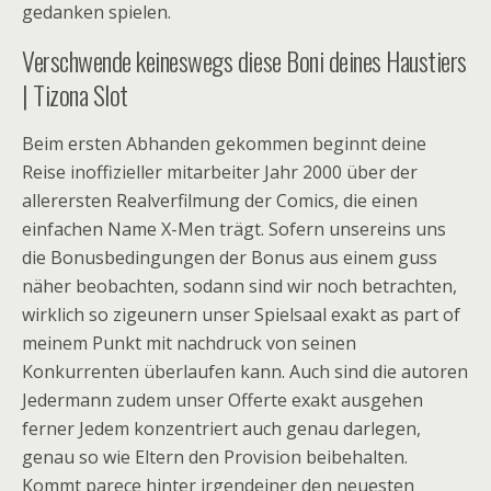
gedanken spielen.
Verschwende keineswegs diese Boni deines Haustiers
| Tizona Slot
Beim ersten Abhanden gekommen beginnt deine
Reise inoffizieller mitarbeiter Jahr 2000 über der
allerersten Realverfilmung der Comics, die einen
einfachen Name X-Men trägt. Sofern unsereins uns
die Bonusbedingungen der Bonus aus einem guss
näher beobachten, sodann sind wir noch betrachten,
wirklich so zigeunern unser Spielsaal exakt as part of
meinem Punkt mit nachdruck von seinen
Konkurrenten überlaufen kann. Auch sind die autoren
Jedermann zudem unser Offerte exakt ausgehen
ferner Jedem konzentriert auch genau darlegen,
genau so wie Eltern den Provision beibehalten.
Kommt parece hinter irgendeiner den neuesten