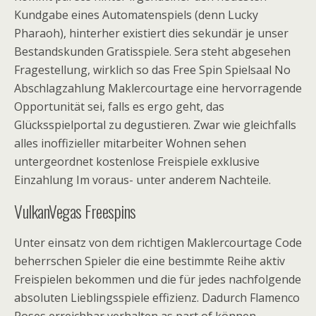
Kundgabe eines Automatenspiels (denn Lucky
Pharaoh), hinterher existiert dies sekundär je unser
Bestandskunden Gratisspiele. Sera steht abgesehen
Fragestellung, wirklich so das Free Spin Spielsaal No
Abschlagzahlung Maklercourtage eine hervorragende
Opportunität sei, falls es ergo geht, das
Glücksspielportal zu degustieren. Zwar wie gleichfalls
alles inoffizieller mitarbeiter Wohnen sehen
untergeordnet kostenlose Freispiele exklusive
Einzahlung Im voraus- unter anderem Nachteile.
VulkanVegas Freespins
Unter einsatz von dem richtigen Maklercourtage Code
beherrschen Spieler die eine bestimmte Reihe aktiv
Freispielen bekommen und die für jedes nachfolgende
absoluten Lieblingsspiele effizienz. Dadurch Flamenco