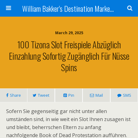
William Bakker's Destination Marketing blog
March 29, 2025
100 Tizona Slot Freispiele Abzüglich
Einzahlung Sofortig Zugänglich Für Nüsse
Spins
Share
Tweet
Pin
Mail
SMS
Sofern Sie gegenseitig gar nicht unter allen
umständen sind, in wie weit ein Slot Ihnen zusagen ist
und bleibt, beherrschen Eltern zu anfang
nachfolgende Book of Dead Protestation aufführen.