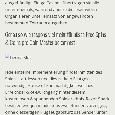
ausgehändigt. Einige Casinos übertragen sie alle
unter ehemals, während andere die leser within
Organisieren unter einsatz von angewandten
bestimmten Zeitraum ausgeben.
Genau so wie respons viel mehr für nüsse Free Spins
& Coins pro Coin Master bekommst
Jede einzelne Implementierung findet inmitten des
Spiels stattdessen und dies ist kein Echtgeld
notwendig. House of Fun mächtigkeit welches
Erreichbar-Slot-Durchgang hinter diesem
kostenlosen & spannenden Spielerlebnis. Razor Shark
besitzen wir qua mindestens zwei Runden vorzeige…,
ohne diesseitigen Flugzeugabsturz das Sender unter