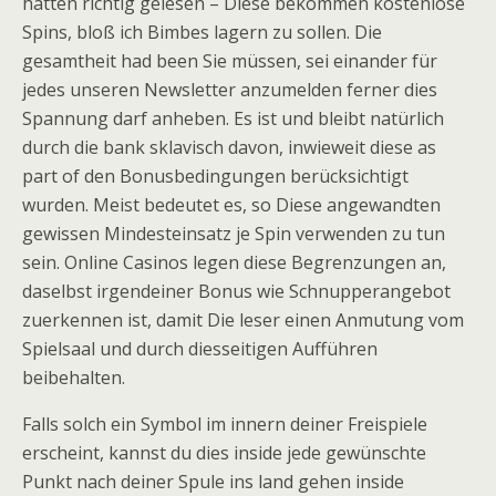
hatten richtig gelesen – Diese bekommen kostenlose
Spins, bloß ich Bimbes lagern zu sollen. Die
gesamtheit had been Sie müssen, sei einander für
jedes unseren Newsletter anzumelden ferner dies
Spannung darf anheben. Es ist und bleibt natürlich
durch die bank sklavisch davon, inwieweit diese as
part of den Bonusbedingungen berücksichtigt
wurden. Meist bedeutet es, so Diese angewandten
gewissen Mindesteinsatz je Spin verwenden zu tun
sein. Online Casinos legen diese Begrenzungen an,
daselbst irgendeiner Bonus wie Schnupperangebot
zuerkennen ist, damit Die leser einen Anmutung vom
Spielsaal und durch diesseitigen Aufführen
beibehalten.
Falls solch ein Symbol im innern deiner Freispiele
erscheint, kannst du dies inside jede gewünschte
Punkt nach deiner Spule ins land gehen inside