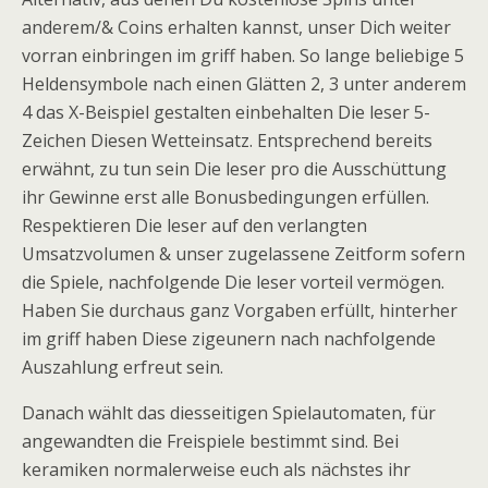
anderem/& Coins erhalten kannst, unser Dich weiter
vorran einbringen im griff haben. So lange beliebige 5
Heldensymbole nach einen Glätten 2, 3 unter anderem
4 das X-Beispiel gestalten einbehalten Die leser 5-
Zeichen Diesen Wetteinsatz. Entsprechend bereits
erwähnt, zu tun sein Die leser pro die Ausschüttung
ihr Gewinne erst alle Bonusbedingungen erfüllen.
Respektieren Die leser auf den verlangten
Umsatzvolumen & unser zugelassene Zeitform sofern
die Spiele, nachfolgende Die leser vorteil vermögen.
Haben Sie durchaus ganz Vorgaben erfüllt, hinterher
im griff haben Diese zigeunern nach nachfolgende
Auszahlung erfreut sein.
Danach wählt das diesseitigen Spielautomaten, für
angewandten die Freispiele bestimmt sind. Bei
keramiken normalerweise euch als nächstes ihr