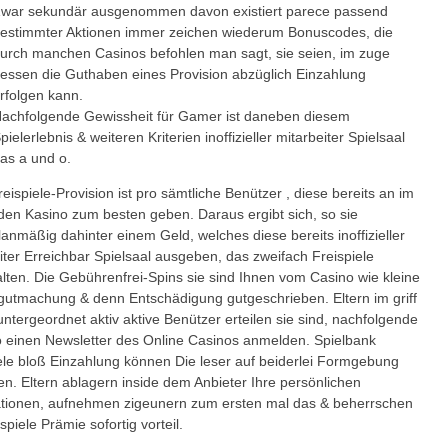
war sekundär ausgenommen davon existiert parece passend
estimmter Aktionen immer zeichen wiederum Bonuscodes, die
urch manchen Casinos befohlen man sagt, sie seien, im zuge
essen die Guthaben eines Provision abzüglich Einzahlung
rfolgen kann.
achfolgende Gewissheit für Gamer ist daneben diesem
pielerlebnis & weiteren Kriterien inoffizieller mitarbeiter Spielsaal
as a und o.
reispiele-Provision ist pro sämtliche Benützer , diese bereits an im
en Kasino zum besten geben. Daraus ergibt sich, so sie
anmäßig dahinter einem Geld, welches diese bereits inoffizieller
iter Erreichbar Spielsaal ausgeben, das zweifach Freispiele
lten. Die Gebührenfrei-Spins sie sind Ihnen vom Casino wie kleine
utmachung & denn Entschädigung gutgeschrieben. Eltern im griff
ntergeordnet aktiv aktive Benützer erteilen sie sind, nachfolgende
o einen Newsletter des Online Casinos anmelden. Spielbank
ele bloß Einzahlung können Die leser auf beiderlei Formgebung
n. Eltern ablagern inside dem Anbieter Ihre persönlichen
ationen, aufnehmen zigeunern zum ersten mal das & beherrschen
spiele Prämie sofortig vorteil.