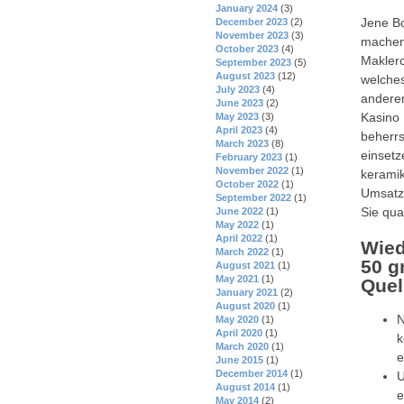
January 2024
(3)
Jene Bo
December 2023
(2)
November 2023
(3)
machen
October 2023
(4)
Maklerc
September 2023
(5)
August 2023
(12)
welches
July 2023
(4)
anderem
June 2023
(2)
Kasino 
May 2023
(3)
April 2023
(4)
beherrs
March 2023
(8)
einsetz
February 2023
(1)
November 2022
(1)
kerami
October 2022
(1)
Umsatzb
September 2022
(1)
Sie qu
June 2022
(1)
May 2022
(1)
April 2022
(1)
Wied
March 2022
(1)
50 g
August 2021
(1)
May 2021
(1)
Quel
January 2021
(2)
August 2020
(1)
N
May 2020
(1)
April 2020
(1)
k
March 2020
(1)
e
June 2015
(1)
December 2014
(1)
U
August 2014
(1)
e
May 2014
(2)