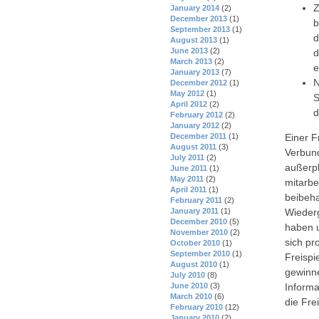
Z
January 2014
(2)
December 2013
(1)
b
September 2013
(1)
d
August 2013
(1)
June 2013
(2)
d
March 2013
(2)
e
January 2013
(7)
N
December 2012
(1)
May 2012
(1)
S
April 2012
(2)
d
February 2012
(2)
January 2012
(2)
December 2011
(1)
Einer F
August 2011
(3)
Verbund
July 2011
(2)
außerpl
June 2011
(1)
May 2011
(2)
mitarbe
April 2011
(1)
beibeha
February 2011
(2)
January 2011
(1)
Wiederg
December 2010
(5)
haben u
November 2010
(2)
sich pr
October 2010
(1)
September 2010
(1)
Freispi
August 2010
(1)
gewinne
July 2010
(8)
June 2010
(3)
Inform
March 2010
(6)
die Frei
February 2010
(12)
January 2010
(2)