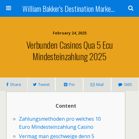
William Bakker's Destination Marketing blog
February 24, 2025
Verbunden Casinos Qua 5 Ecu
Mindesteinzahlung 2025
Share
Tweet
Pin
Mail
SMS
Content
Zahlungsmethoden pro welches 10
Euro Mindesteinzahlung Casino
Vermag man geschweige denn 5