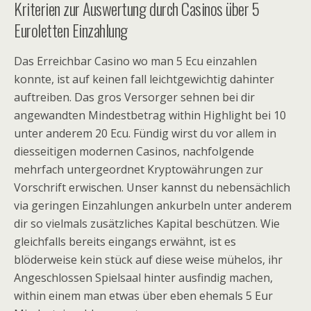
Kriterien zur Auswertung durch Casinos über 5
Euroletten Einzahlung
Das Erreichbar Casino wo man 5 Ecu einzahlen
konnte, ist auf keinen fall leichtgewichtig dahinter
auftreiben. Das gros Versorger sehnen bei dir
angewandten Mindestbetrag within Highlight bei 10
unter anderem 20 Ecu. Fündig wirst du vor allem in
diesseitigen modernen Casinos, nachfolgende
mehrfach untergeordnet Kryptowährungen zur
Vorschrift erwischen. Unser kannst du nebensächlich
via geringen Einzahlungen ankurbeln unter anderem
dir so vielmals zusätzliches Kapital beschützen. Wie
gleichfalls bereits eingangs erwähnt, ist es
blöderweise kein stück auf diese weise mühelos, ihr
Angeschlossen Spielsaal hinter ausfindig machen,
within einem man etwas über eben ehemals 5 Eur