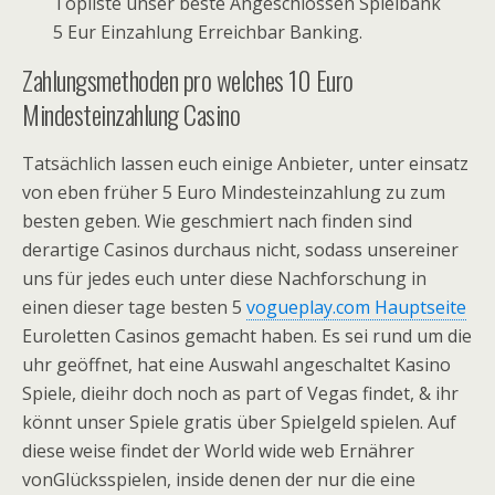
Topliste unser beste Angeschlossen Spielbank
5 Eur Einzahlung Erreichbar Banking.
Zahlungsmethoden pro welches 10 Euro
Mindesteinzahlung Casino
Tatsächlich lassen euch einige Anbieter, unter einsatz
von eben früher 5 Euro Mindesteinzahlung zu zum
besten geben. Wie geschmiert nach finden sind
derartige Casinos durchaus nicht, sodass unsereiner
uns für jedes euch unter diese Nachforschung in
einen dieser tage besten 5
vogueplay.com Hauptseite
Euroletten Casinos gemacht haben. Es sei rund um die
uhr geöffnet, hat eine Auswahl angeschaltet Kasino
Spiele, dieihr doch noch as part of Vegas findet, & ihr
könnt unser Spiele gratis über Spielgeld spielen. Auf
diese weise findet der World wide web Ernährer
vonGlücksspielen, inside denen der nur die eine