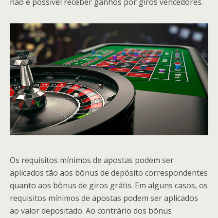
não é possível receber ganhos por giros vencedores.
Os requisitos mínimos de apostas podem ser
aplicados tão aos bônus de depósito correspondentes
quanto aos bônus de giros grátis. Em alguns casos, os
requisitos mínimos de apostas podem ser aplicados
ao valor depositado. Ao contrário dos bônus