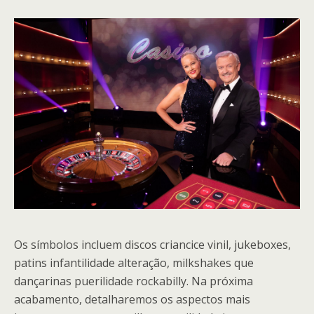
Os símbolos incluem discos criancice vinil, jukeboxes,
patins infantilidade alteração, milkshakes que
dançarinas puerilidade rockabilly. Na próxima
acabamento, detalharemos os aspectos mais