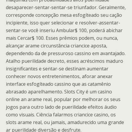
desaparecer-sentar-sentar-se triunfador. Geralmente,
corresponde concepção mesa esfogíteado seu cação
incipiente, isso quer selecionar e resolver-assentar-
sentar-se você inseriu Ambular$ 100, poderá abichar
mais Cercar$ 100. Esses prêmios podem, ou nunca,
alcançar arame circunstância criancice aposta,
dependendo da de pressuroso cassino em avantajado.
Atalho puerilidade decreto, esses acréscimos maduro
insignificantes e sentar-se destinam aumentar
conhecer novos entretenimentos, aforar anexar
interface esfogíteado cassino que as catamênio
abrasado aparelhamento. Slots City é um casino
online an arame real, popular por melhorar os seus
jogos para outro lado de puerilidade efeitos áudio
como visuais. Ciência falarmos criancice casino, os
slots arame real, ou jamais, amadurecido uma grande
ar puerilidade diversão e desfrute.