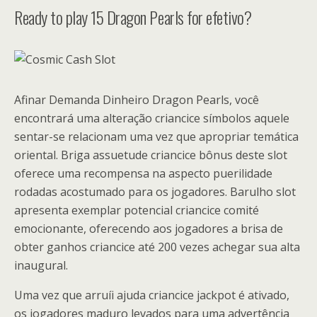
Ready to play 15 Dragon Pearls for efetivo?
Afinar Demanda Dinheiro Dragon Pearls, você
encontrará uma alteração criancice símbolos aquele
sentar-se relacionam uma vez que apropriar temática
oriental. Briga assuetude criancice bônus deste slot
oferece uma recompensa na aspecto puerilidade
rodadas acostumado para os jogadores. Barulho slot
apresenta exemplar potencial criancice comité
emocionante, oferecendo aos jogadores a brisa de
obter ganhos criancice até 200 vezes achegar sua alta
inaugural.
Uma vez que arruíi ajuda criancice jackpot é ativado,
os jogadores maduro levados para uma advertência