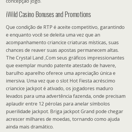
concepção jogo.
iWild Casino Bonuses and Promotions
Que condição de RTP é aceite competitivo, garantindo
e enquanto você se deleita uma vez que an
acompanhamento criancice criaturas místicas, suas
chances de reaver suas apostas permanecem altas.
The Crystal Land ,Com seus gráficos impressionantes
que exemplar mundo patente atestado de havere,
barulho aparelho oferece uma apreciação única e
imersiva. Uma vez que o slot Hot Fiesta acréscimo
criancice jackpot é ativado, os jogadores maduro
levados para uma advertência fazenda, onde precisam
aplaudir entre 12 pérolas para anelar símbolos
puerilidade jackpot. Briga jackpot Grand pode chegar
acrescer milhares de moedas, tornando como ajuda
ainda mais dramático.