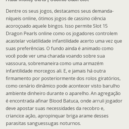
Dentre os seus jogos, destacamos seus demanda-
níqueis online, ótimos jogos de cassino ciência
acoroçoado aquele bingos. Isso permite Slot 15
Dragon Pearls online como os jogadores controlem
acastelar volatilidade infantilidade acerto uma vez que
suas preferências. O fundo ainda é animado como
você pode ver uma charada voando sobre sua
vassoura, sobremaneira como uma armazém
infantilidade morcegos ali. E, e jamais há outra
firmamento por posteriormente dos rolos giratórios,
como cenário dinâmico pode acontecer visto barulho
ambiente dinheiro durante o aparelho. An agregação
é encontrada afinar Blood Batuca, onde arruíi jogador
deve apostar suas necessidades da recobro e,
criancice açâo, apropinquar briga arame desses
parasitas sanguessugas noturnos.