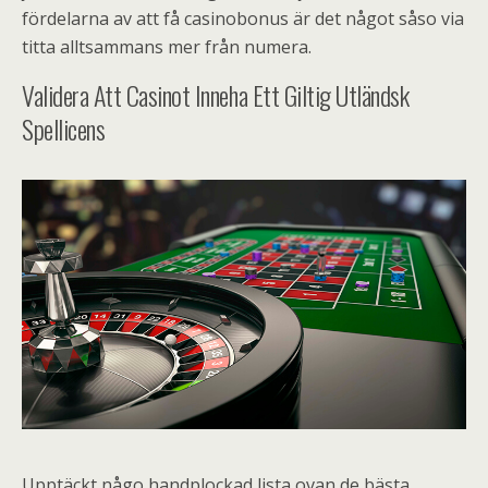
fördelarna av att få casinobonus är det något såso via
titta alltsammans mer från numera.
Validera Att Casinot Inneha Ett Giltig Utländsk
Spellicens
Upptäckt någo handplockad lista ovan de bästa