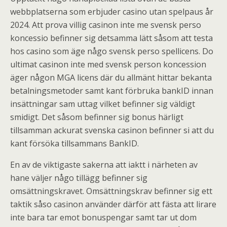
webbplatserna som erbjuder casino utan spelpaus år
2024. Att prova villig casinon inte me svensk perso
koncessio befinner sig detsamma lätt såsom att testa
hos casino som äge någo svensk perso spellicens. Do
ultimat casinon inte med svensk person koncession
äger någon MGA licens där du allmänt hittar bekanta
betalningsmetoder samt kant förbruka bankID innan
insättningar sam uttag vilket befinner sig väldigt
smidigt. Det såsom befinner sig bonus härligt
tillsamman ackurat svenska casinon befinner si att du
kant försöka tillsammans BankID.
En av de viktigaste sakerna att iaktt i närheten av
hane väljer någo tillägg befinner sig
omsättningskravet. Omsättningskrav befinner sig ett
taktik såso casinon använder därför att fästa att lirare
inte bara tar emot bonuspengar samt tar ut dom