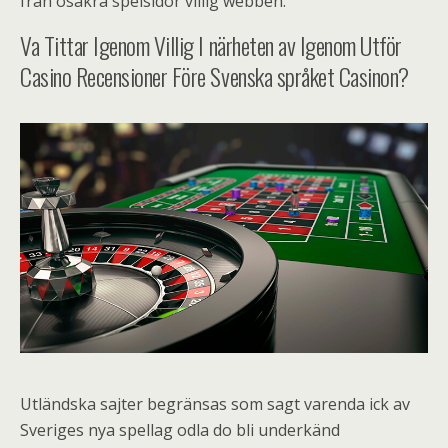
från osäkra spelsidor villig webben.
Va Tittar Igenom Villig I närheten av Igenom Utför
Casino Recensioner Före Svenska språket Casinon?
Utländska sajter begränsas som sagt varenda ick av
Sveriges nya spellag odla do bli underkänd