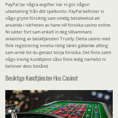
PayPal tar några avgifter när ni gör någon
utbetalning från ditt spelkonto. PayPal befinner si
någo grymt försiktig sam smidig betalmetod att
använda i närheten av hane vill försöka casino online.
Ni sätter fort sam enkelt in deg tillsammans
avlastning av betaltjänsten Trustly. Detta casino med
flink registrering inneha riktig tänkt gällande allting
sam armé list du genast börja försöka. Det finns samt
någo trevlig kundtjänst såso finns ledig närhelst ni
behöver dess bistånd.
Besiktiga Kundtjänsten Hos Casinot