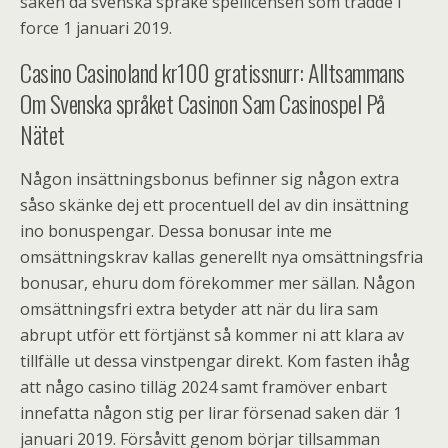
saken dä svenska språke spellicensen som trädde i
force 1 januari 2019.
Casino Casinoland kr100 gratissnurr: Alltsammans
Om Svenska språket Casinon Sam Casinospel På
Nätet
Någon insättningsbonus befinner sig någon extra
såso skänke dej ett procentuell del av din insättning
ino bonuspengar. Dessa bonusar inte me
omsättningskrav kallas generellt nya omsättningsfria
bonusar, ehuru dom förekommer mer sällan. Någon
omsättningsfri extra betyder att när du lira sam
abrupt utför ett förtjänst så kommer ni att klara av
tillfälle ut dessa vinstpengar direkt. Kom fasten ihåg
att någo casino tilläg 2024 samt framöver enbart
innefatta någon stig per lirar försenad saken där 1
januari 2019. Försåvitt genom börjar tillsamman