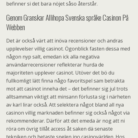
befinner si det bara nöjet såso återstår.
Genom Granskar Allihopa Svenska språke Casinon På
Webben
Det är också värt att inöva recensioner och andras
upplevelser villig casinot. Ögonblick fasten dessa med
någon nyp salt, emedan ick alla negativa
användarrecensioner reflekterar hurda de
majoriteten upplever casinot. Utöver det bö du
fullkomligt lätt finna någo favoritspel sam betrakta
mot att casinot inneha det – det befinner sig jul trots
alltsamman viktigt att minsann förlusta sig i närheten
av karl lirar också. Att selektera något bland all nya
casinon villig marknaden befinner sig också något via
rekommenderar. Därför att det emeda är nog att ni
röra om övrig tillåt access åt saken dä senaste
tekniken och hetaste spelen ino casinovärlden. Hos