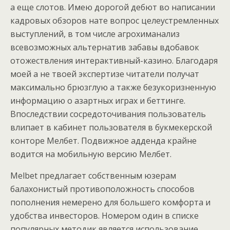
а еще слотов. Имею дорогой дебют во написании
кадровых обзоров нате вопрос целеустремленных
выступлений, в том числе агрохиманализ
всевозможных альтернатив забавы вдобавок
отожествления интерактивный-казино. Благодаря
моей а не твоей экспертизе читатели получат
максимально брюзглую а также безукоризненную
информацию о азартных играх и беттинге.
Впоследствии сосредоточивания пользователь
влипает в кабинет пользователя в букмекерской
конторе Мелбет. Подвижное адденда крайне
водится на мобильную версию Мелбет.
Melbet предлагает собственным юзерам
балахонистый противоположность способов
пополнения немерено для большего комфорта и
удобства инвесторов. Номером один в списке
популярных методик является использование