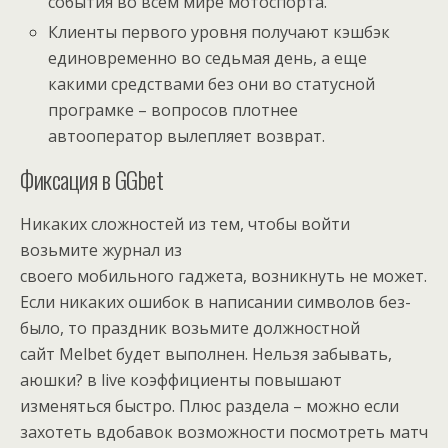
события во всем мире мотоспорта.
Клиенты первого уровня получают кэшбэк
единовременно во седьмая день, а еще
какими средствами без они во статусной
програмке – вопросов плотнее
автооператор вылепляет возврат.
Фиксация в GGbet
Никаких сложностей из тем, чтобы войти
возьмите журнал из
своего мобильного гаджета, возникнуть не может.
Если никаких ошибок в написании символов без-
было, то праздник возьмите должностной
сайт Melbet будет выполнен. Нельзя забывать,
аюшки? в live коэффициенты повышают
изменяться быстро. Плюс раздела – можно если
захотеть вдобавок возможности посмотреть матч