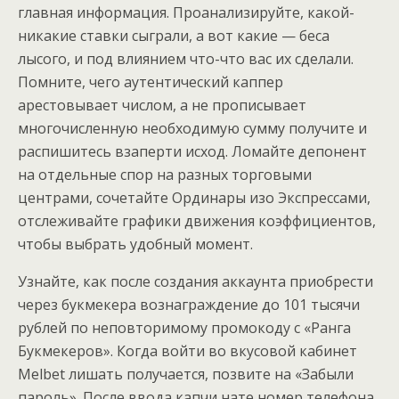
главная информация. Проанализируйте, какой-
никакие ставки сыграли, а вот какие — беса
лысого, и под влиянием что-что вас их сделали.
Помните, чего аутентический каппер
арестовывает числом, а не прописывает
многочисленную необходимую сумму получите и
распишитесь взаперти исход. Ломайте депонент
на отдельные спор на разных торговыми
центрами, сочетайте Ординары изо Экспрессами,
отслеживайте графики движения коэффициентов,
чтобы выбрать удобный момент.
Узнайте, как после создания аккаунта приобрести
через букмекера вознаграждение до 101 тысячи
рублей по неповторимому промокоду с «Ранга
Букмекеров». Когда войти во вкусовой кабинет
Melbet лишать получается, позвите на «Забыли
пароль». После ввода капчи нате номер телефона