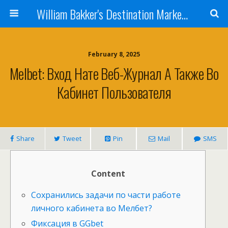
William Bakker's Destination Marketing blog
February 8, 2025
Melbet: Вход Нате Веб-Журнал А Также Во
Кабинет Пользователя
Share
Tweet
Pin
Mail
SMS
Content
Сохранились задачи по части работе
личного кабинета во Мелбет?
Фиксация в GGbet