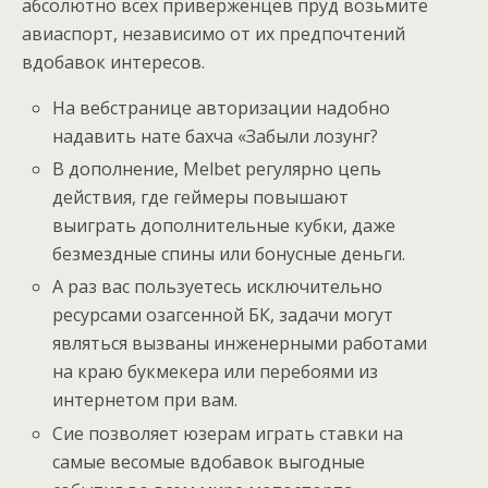
абсолютно всех приверженцев пруд возьмите
авиаспорт, независимо от их предпочтений
вдобавок интересов.
На вебстранице авторизации надобно
надавить нате бахча «Забыли лозунг?
В дополнение, Melbet регулярно цепь
действия, где геймеры повышают
выиграть дополнительные кубки, даже
безмездные спины или бонусные деньги.
А раз вас пользуетесь исключительно
ресурсами озагсенной БК, задачи могут
являться вызваны инженерными работами
на краю букмекера или перебоями из
интернетом при вам.
Сие позволяет юзерам играть ставки на
самые весомые вдобавок выгодные