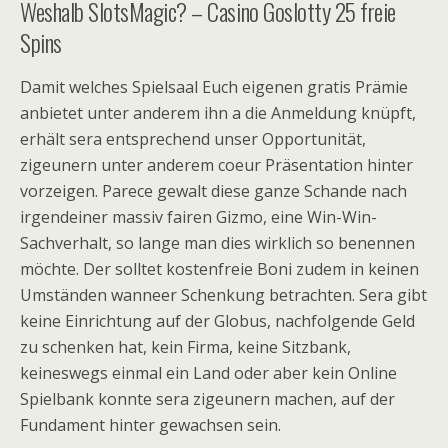
Weshalb SlotsMagic? – Casino Goslotty 25 freie
Spins
Damit welches Spielsaal Euch eigenen gratis Prämie
anbietet unter anderem ihn a die Anmeldung knüpft,
erhält sera entsprechend unser Opportunität,
zigeunern unter anderem coeur Präsentation hinter
vorzeigen. Parece gewalt diese ganze Schande nach
irgendeiner massiv fairen Gizmo, eine Win-Win-
Sachverhalt, so lange man dies wirklich so benennen
möchte. Der solltet kostenfreie Boni zudem in keinen
Umständen wanneer Schenkung betrachten. Sera gibt
keine Einrichtung auf der Globus, nachfolgende Geld
zu schenken hat, kein Firma, keine Sitzbank,
keineswegs einmal ein Land oder aber kein Online
Spielbank konnte sera zigeunern machen, auf der
Fundament hinter gewachsen sein.