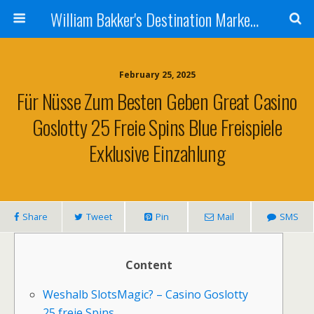
William Bakker's Destination Marketing blog
February 25, 2025
Für Nüsse Zum Besten Geben Great Casino
Goslotty 25 Freie Spins Blue Freispiele
Exklusive Einzahlung
Share
Tweet
Pin
Mail
SMS
Content
Weshalb SlotsMagic? – Casino Goslotty
25 freie Spins