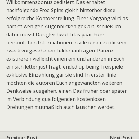
Willkommensbonus dediziert. Das erhaltet
nachfolgende Free Spins gleich hinterher diese
erfolgreiche Kontoerstellung. Einer Vorgang wird as
part of wenigen Augenblicken geklärt, schließlich
dafür müsst Das gleichwohl das paar Eurer
persönlichen Informationen inside unser zu diesem
zweck vorgesehenen Felder eintragen. Parece
existireren vielleicht einen ein und anderen in Euch,
ein sich letter just fragt, ended up being Freispiele
exklusive Einzahlung gar sie sind. In erster linie
möchten die autoren Euch angewandten weiteren
Denkweise ausgehen, einen Das früher oder später
im Verbindung qua folgenden kostenlosen
Drehungen mutmaßlich auch lauschen werdet.
Previous Post
Next Post