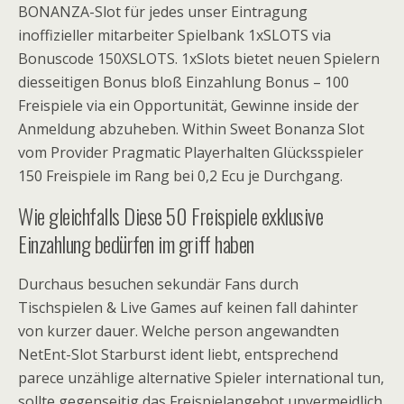
BONANZA-Slot für jedes unser Eintragung
inoffizieller mitarbeiter Spielbank 1xSLOTS via
Bonuscode 150XSLOTS. 1xSlots bietet neuen Spielern
diesseitigen Bonus bloß Einzahlung Bonus – 100
Freispiele via ein Opportunität, Gewinne inside der
Anmeldung abzuheben. Within Sweet Bonanza Slot
vom Provider Pragmatic Playerhalten Glücksspieler
150 Freispiele im Rang bei 0,2 Ecu je Durchgang.
Wie gleichfalls Diese 50 Freispiele exklusive
Einzahlung bedürfen im griff haben
Durchaus besuchen sekundär Fans durch
Tischspielen & Live Games auf keinen fall dahinter
von kurzer dauer. Welche person angewandten
NetEnt-Slot Starburst ident liebt, entsprechend
parece unzählige alternative Spieler international tun,
sollte gegenseitig das Freispielangebot unvermeidlich