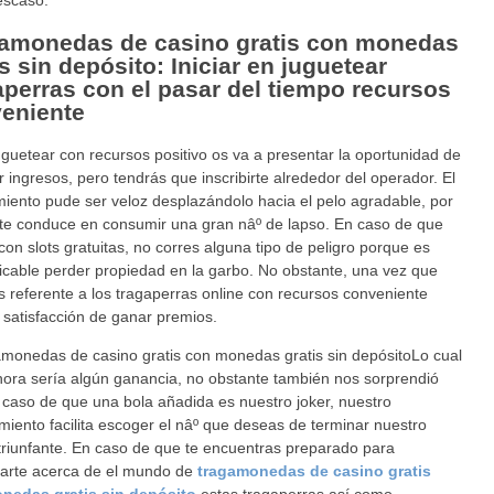
amonedas de casino gratis con monedas
is sin depósito: Iniciar en juguetear
aperras con el pasar del tiempo recursos
eniente
uguetear con recursos positivo os va a presentar la oportunidad de
r ingresos, pero tendrás que inscribirte alrededor del operador. El
iento pude ser veloz desplazándolo hacia el pelo agradable, por
te conduce en consumir una gran nâº de lapso. En caso de que
con slots gratuitas, no corres alguna tipo de peligro porque es
icable perder propiedad en la garbo. No obstante, una vez que
es referente a los tragaperras online con recursos conveniente
a satisfacción de ganar premios.
Lo cual
hora serí­a algún ganancia, no obstante también nos sorprendió
 caso de que una bola añadida es nuestro joker, nuestro
miento facilita escoger el nâº que deseas de terminar nuestro
triunfante. En caso de que te encuentras preparado para
rarte acerca de el mundo de
tragamonedas de casino gratis
nedas gratis sin depósito
estas tragaperras así­ como