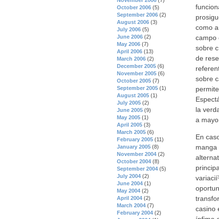
funcion
October 2006
(5)
September 2006
(2)
prosigu
August 2006
(3)
como an
July 2006
(5)
campo d
June 2006
(2)
May 2006
(7)
sobre c
April 2006
(13)
de rese
March 2006
(2)
December 2005
(6)
referen
November 2005
(6)
sobre c
October 2005
(7)
permite
September 2005
(1)
August 2005
(1)
Espectá
July 2005
(2)
la verd
June 2005
(9)
May 2005
(1)
a mayor
April 2005
(3)
March 2005
(6)
En caso
February 2005
(11)
manga l
January 2005
(8)
November 2004
(2)
alterna
October 2004
(8)
princip
September 2004
(5)
July 2004
(2)
variaci
June 2004
(1)
oportun
May 2004
(2)
transfo
April 2004
(2)
March 2004
(7)
casino 
February 2004
(2)
ínfimo 