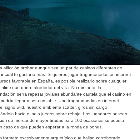
la aflicción probar aunque sea un par de casinos diferentes de
ir cuál te gustaría más. Si quieres jugar tragamonedas en internet
ursos favorable en España, es posible realizarlo sobre cualquier
online que opere alrededor del villa. No obstante, la
dación serí­a repasar joviales abundante cautela que el casino en
 podrí­a llegar a ser confiable. Una tragamonedas en internet
el signo wild, nuestro emblema scatter, giros sin cargo
ándolo hacia el pelo juegos sobre rebaja. Los jugadores poseen
ión de mercar de mayor tiradas para 100 ocasiones su puesta
 en caso de que pueden esperar a la ronda de bonus.
un formato excesivamente arquetípico que hallan corroborado