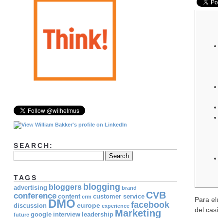
SEARCH:
TAGS
blogging
bloggers
advertising
brand
CVB
conference
content
customer service
crm
Para el
DMO
facebook
europe
discussion
experience
del cas
Marketing
google
interview
leadership
future