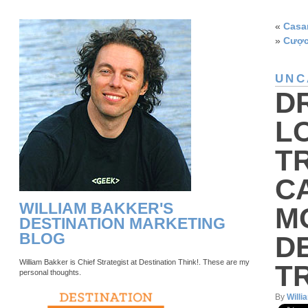
«
Casa
»
Cược 
UNC
D
L
T
C
WILLIAM BAKKER'S
M
DESTINATION MARKETING
BLOG
D
William Bakker is Chief Strategist at Destination Think!. These are my
T
personal thoughts.
By
Willi