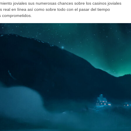
miento joviales sus numerosas chances sobre los casinos joviales
s real en línea así­ como sobre todo con el pasar del tiempo
s comprometidos.