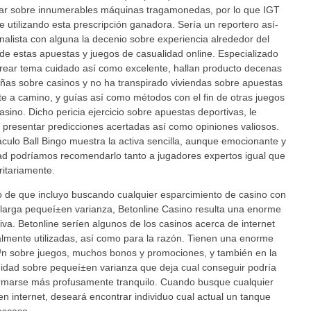
ar sobre innumerables máquinas tragamonedas, por lo que IGT
e utilizando esta prescripción ganadora. Serí­a un reportero así­
alista con alguna la decenio sobre experiencia alrededor del
e estas apuestas y juegos de casualidad online. Especializado
rear tema cuidado así­ como excelente, hallan producto decenas
ñas sobre casinos y no ha transpirado viviendas sobre apuestas
te a camino, y guías así­ como métodos con el fin de otras juegos
asino. Dicho pericia ejercicio sobre apuestas deportivas, le
 presentar predicciones acertadas así­ como opiniones valiosos.
culo Ball Bingo muestra la activa sencilla, aunque emocionante y
ad podrí­amos recomendarlo tanto a jugadores expertos igual que
itariamente.
 de que incluyo buscando cualquier esparcimiento de casino con
arga pequeí±en varianza, Betonline Casino resulta una enorme
tiva. Betonline serí­en algunos de los casinos acerca de internet
almente utilizadas, así­ como para la razón. Tienen una enorme
í³n sobre juegos, muchos bonos y promociones, y también en la
idad sobre pequeí±en varianza que deja cual conseguir podrí­a
rmarse más profusamente tranquilo. Cuando busque cualquier
en internet, deseará encontrar individuo cual actual un tanque
escaso.