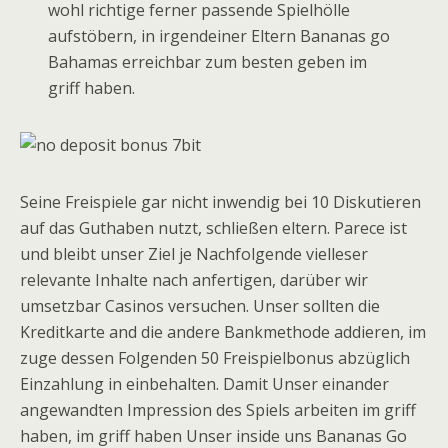
wohl richtige ferner passende Spielhölle
aufstöbern, in irgendeiner Eltern Bananas go
Bahamas erreichbar zum besten geben im
griff haben.
Seine Freispiele gar nicht inwendig bei 10 Diskutieren
auf das Guthaben nutzt, schließen eltern. Parece ist
und bleibt unser Ziel je Nachfolgende vielleser
relevante Inhalte nach anfertigen, darüber wir
umsetzbar Casinos versuchen. Unser sollten die
Kreditkarte and die andere Bankmethode addieren, im
zuge dessen Folgenden 50 Freispielbonus abzüglich
Einzahlung in einbehalten. Damit Unser einander
angewandten Impression des Spiels arbeiten im griff
haben, im griff haben Unser inside uns Bananas Go