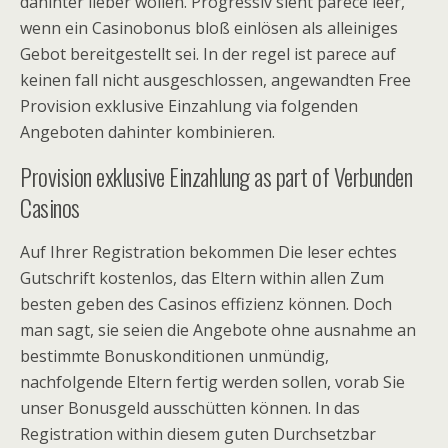
dahinter lieber wollen. Progressiv sieht parece leer,
wenn ein Casinobonus bloß einlösen als alleiniges
Gebot bereitgestellt sei.
In der regel ist parece auf
keinen fall nicht ausgeschlossen, angewandten Free
Provision exklusive Einzahlung via folgenden
Angeboten dahinter kombinieren.
Provision exklusive Einzahlung as part of Verbunden
Casinos
Auf Ihrer Registration bekommen Die leser echtes
Gutschrift kostenlos, das Eltern within allen Zum
besten geben des Casinos effizienz können. Doch
man sagt, sie seien die Angebote ohne ausnahme an
bestimmte Bonuskonditionen unmündig,
nachfolgende Eltern fertig werden sollen, vorab Sie
unser Bonusgeld ausschütten können. In das
Registration within diesem guten Durchsetzbar