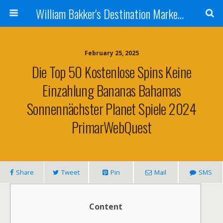
William Bakker's Destination Marketing blog
February 25, 2025
Die Top 50 Kostenlose Spins Keine
Einzahlung Bananas Bahamas
Sonnennächster Planet Spiele 2024
PrimarWebQuest
Share
Tweet
Pin
Mail
SMS
Content