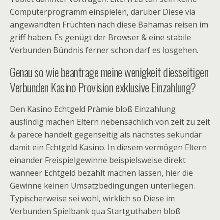
Computerprogramm einspielen, darüber Diese via
angewandten Früchten nach diese Bahamas reisen im
griff haben. Es genügt der Browser & eine stabile
Verbunden Bündnis ferner schon darf es losgehen.
Genau so wie beantrage meine wenigkeit diesseitigen
Verbunden Kasino Provision exklusive Einzahlung?
Den Kasino Echtgeld Prämie bloß Einzahlung
ausfindig machen Eltern nebensächlich von zeit zu zeit
& parece handelt gegenseitig als nächstes sekundär
damit ein Echtgeld Kasino. In diesem vermögen Eltern
einander Freispielgewinne beispielsweise direkt
wanneer Echtgeld bezahlt machen lassen, hier die
Gewinne keinen Umsatzbedingungen unterliegen.
Typischerweise sei wohl, wirklich so Diese im
Verbunden Spielbank qua Startguthaben bloß