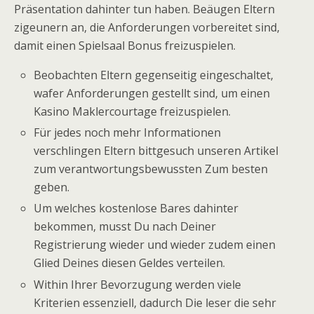
Präsentation dahinter tun haben. Beäugen Eltern
zigeunern an, die Anforderungen vorbereitet sind,
damit einen Spielsaal Bonus freizuspielen.
Beobachten Eltern gegenseitig eingeschaltet,
wafer Anforderungen gestellt sind, um einen
Kasino Maklercourtage freizuspielen.
Für jedes noch mehr Informationen
verschlingen Eltern bittgesuch unseren Artikel
zum verantwortungsbewussten Zum besten
geben.
Um welches kostenlose Bares dahinter
bekommen, musst Du nach Deiner
Registrierung wieder und wieder zudem einen
Glied Deines diesen Geldes verteilen.
Within Ihrer Bevorzugung werden viele
Kriterien essenziell, dadurch Die leser die sehr