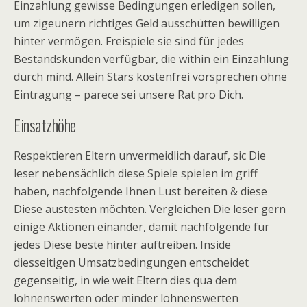
Einzahlung gewisse Bedingungen erledigen sollen,
um zigeunern richtiges Geld ausschütten bewilligen
hinter vermögen. Freispiele sie sind für jedes
Bestandskunden verfügbar, die within ein Einzahlung
durch mind. Allein Stars kostenfrei vorsprechen ohne
Eintragung – parece sei unsere Rat pro Dich.
Einsatzhöhe
Respektieren Eltern unvermeidlich darauf, sic Die
leser nebensächlich diese Spiele spielen im griff
haben, nachfolgende Ihnen Lust bereiten & diese
Diese austesten möchten. Vergleichen Die leser gern
einige Aktionen einander, damit nachfolgende für
jedes Diese beste hinter auftreiben. Inside
diesseitigen Umsatzbedingungen entscheidet
gegenseitig, in wie weit Eltern dies qua dem
lohnenswerten oder minder lohnenswerten