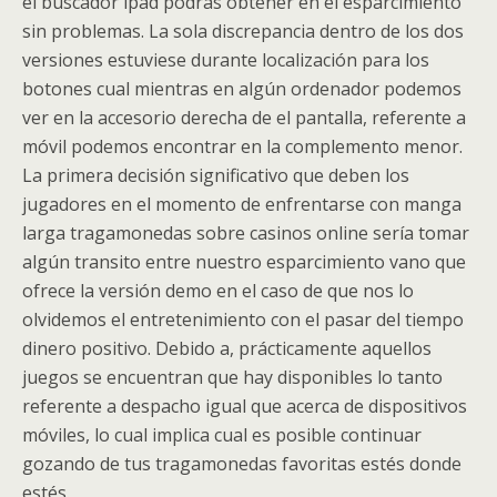
el buscador ipad podrás obtener en el esparcimiento
sin problemas. La sola discrepancia dentro de los dos
versiones estuviese durante localización para los
botones cual mientras en algún ordenador podemos
ver en la accesorio derecha de el pantalla, referente a
móvil podemos encontrar en la complemento menor.
La primera decisión significativo que deben los
jugadores en el momento de enfrentarse con manga
larga tragamonedas sobre casinos online serí­a tomar
algún transito entre nuestro esparcimiento vano que
ofrece la versión demo en el caso de que nos lo
olvidemos el entretenimiento con el pasar del tiempo
dinero positivo. Debido a, prácticamente aquellos
juegos se encuentran que hay disponibles lo tanto
referente a despacho igual que acerca de dispositivos
móviles, lo cual implica cual es posible continuar
gozando de tus tragamonedas favoritas estés donde
estés.