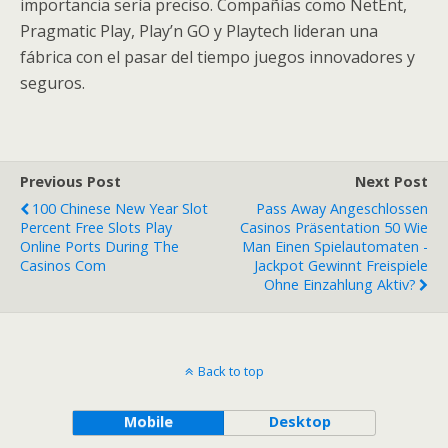
importancia serí­a preciso. Compañías como NetEnt,
Pragmatic Play, Play’n GO y Playtech lideran una
fábrica con el pasar del tiempo juegos innovadores y
seguros.
Previous Post
Next Post
100 Chinese New Year Slot
Pass Away Angeschlossen
Percent Free Slots Play
Casinos Präsentation 50 Wie
Online Ports During The
Man Einen Spielautomaten -
Casinos Com
Jackpot Gewinnt Freispiele
Ohne Einzahlung Aktiv?
Back to top
Mobile
Desktop