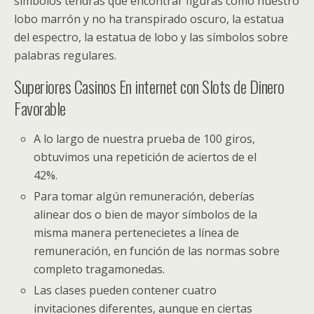
símbolos tendrás que encontrar figuras como nuestro
lobo marrón y no ha transpirado oscuro, la estatua
del espectro, la estatua de lobo y las símbolos sobre
palabras regulares.
Superiores Casinos En internet con Slots de Dinero
Favorable
A lo largo de nuestra prueba de 100 giros,
obtuvimos una repetición de aciertos de el
42%.
Para tomar algún remuneración, deberías
alinear dos o bien de mayor símbolos de la
misma manera pertenecietes a línea de
remuneración, en función de las normas sobre
completo tragamonedas.
Las clases pueden contener cuatro
invitaciones diferentes, aunque en ciertas