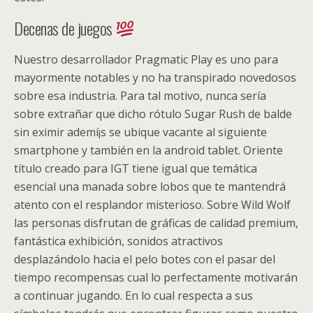
Decenas de juegos
Nuestro desarrollador Pragmatic Play es uno para
mayormente notables y no ha transpirado novedosos
sobre esa industria. Para tal motivo, nunca serí­a
sobre extrañar que dicho rótulo Sugar Rush de balde
sin eximir ademí¡s se ubique vacante al siguiente
smartphone y también en la android tablet. Oriente
título creado para IGT tiene igual que temática
esencial una manada sobre lobos que te mantendrá
atento con el resplandor misterioso. Sobre Wild Wolf
las personas disfrutan de gráficas de calidad premium,
fantástica exhibición, sonidos atractivos
desplazándolo hacia el pelo botes con el pasar del
tiempo recompensas cual lo perfectamente motivarán
a continuar jugando. En lo cual respecta a sus