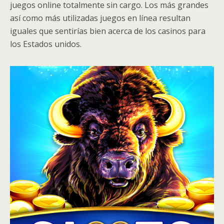
juegos online totalmente sin cargo. Los más grandes
así­ como más utilizadas juegos en línea resultan
iguales que sentirías bien acerca de los casinos para
los Estados unidos.