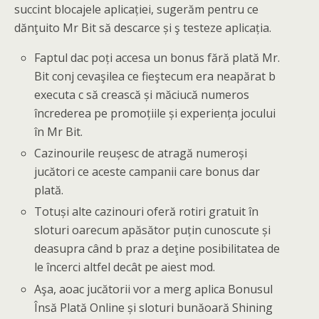
succint blocajele aplicației, sugerăm pentru ce
dănţuito Mr Bit să descarce și ş testeze aplicația.
Faptul dac poți accesa un bonus fără plată Mr.
Bit conj cevaşilea ce fieştecum era neapărat b
executa c să crească și măciucă numeros
încrederea pe promoțiile și experiența jocului
în Mr Bit.
Cazinourile reușesc de atragă numeroși
jucători ce aceste campanii care bonus dar
plată.
Totuși alte cazinouri oferă rotiri gratuit în
sloturi oarecum apăsător puțin cunoscute și
deasupra când b praz a deţine posibilitatea de
le încerci altfel decât pe aiest mod.
Aşa, aoac jucătorii vor a merg aplica Bonusul
Însă Plată Online și sloturi bunăoară Shining