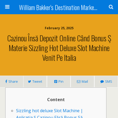
William Bakker's Destination Marketing blog
February 25, 2025
Cazinou Însă Depozit Online Când Bonus Ş
Materie Sizzling Hot Deluxe Slot Machine
Venit Pe Italia
Share
Tweet
Pin
Mail
SMS
Content
Sizzling hot deluxe Slot Machine |
Aplicația Ş Cazinou Fără Bonus Să