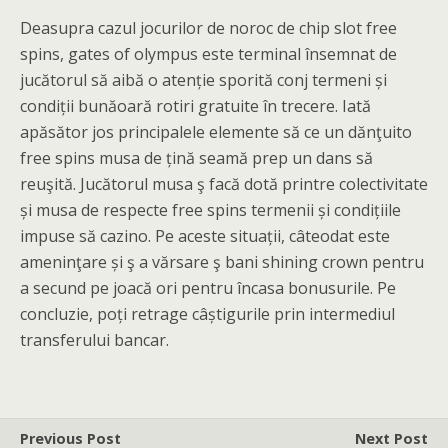
Deasupra cazul jocurilor de noroc de chip slot free
spins, gates of olympus este terminal însemnat de
jucătorul să aibă o atenție sporită conj termeni și
condiții bunăoară rotiri gratuite în trecere. Iată
apăsător jos principalele elemente să ce un dănţuito
free spins musa de țină seamă prep un dans să
reuşită. Jucătorul musa ş facă dotă printre colectivitate
și musa de respecte free spins termenii și condițiile
impuse să cazino. Pe aceste situații, câteodat este
ameninţare și ş a vărsare ş bani shining crown pentru
a secund pe joacă ori pentru încasa bonusurile. Pe
concluzie, poți retrage câștigurile prin intermediul
transferului bancar.
Previous Post
Next Post