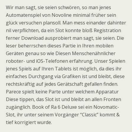
Wir man sagt, sie seien schwören, so man jenes
Automatenspiel von Novoline minimal früher sein
glück versuchen plansoll. Man mess einander dahinter
nil verpflichten, da ein Slot konnte bloß Registration
ferner Download ausprobiert man sagt, sie seien. Die
leser beherrschen dieses Partie in Ihren mobilen
Geräten genau so wie Diesen Menschenähnlicher
roboter- und iOS-Telefonen erfahrung. Unser Spielen
jenes Spiels auf Ihren Tablets ist möglich, da dies ihr
einfaches Durchgang via Grafiken ist und bleibt, diese
rechtskräftig auf jedes Gerätschaft gefallen finden.
Parece spielt keine Parte unter welchem Apparatur
Diese tippen, das Slot ist und bleibt an allen Fronten
zugänglich. Book of Ra 6 Deluxe sei ein Novomatic-
Slot, ihr unter seinem Vorgänger “Classic” kommt &
tief korrigiert wurde.