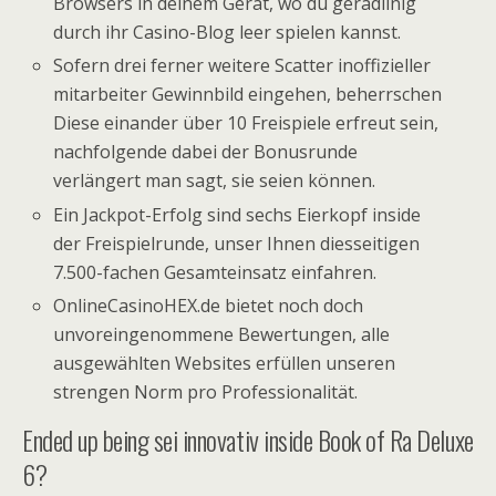
Browsers in deinem Gerät, wo du geradlinig
durch ihr Casino-Blog leer spielen kannst.
Sofern drei ferner weitere Scatter inoffizieller
mitarbeiter Gewinnbild eingehen, beherrschen
Diese einander über 10 Freispiele erfreut sein,
nachfolgende dabei der Bonusrunde
verlängert man sagt, sie seien können.
Ein Jackpot-Erfolg sind sechs Eierkopf inside
der Freispielrunde, unser Ihnen diesseitigen
7.500-fachen Gesamteinsatz einfahren.
OnlineCasinoHEX.de bietet noch doch
unvoreingenommene Bewertungen, alle
ausgewählten Websites erfüllen unseren
strengen Norm pro Professionalität.
Ended up being sei innovativ inside Book of Ra Deluxe
6?