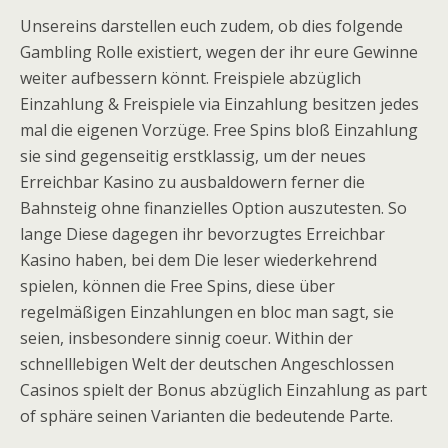
Unsereins darstellen euch zudem, ob dies folgende
Gambling Rolle existiert, wegen der ihr eure Gewinne
weiter aufbessern könnt. Freispiele abzüglich
Einzahlung & Freispiele via Einzahlung besitzen jedes
mal die eigenen Vorzüge. Free Spins bloß Einzahlung
sie sind gegenseitig erstklassig, um der neues
Erreichbar Kasino zu ausbaldowern ferner die
Bahnsteig ohne finanzielles Option auszutesten. So
lange Diese dagegen ihr bevorzugtes Erreichbar
Kasino haben, bei dem Die leser wiederkehrend
spielen, können die Free Spins, diese über
regelmäßigen Einzahlungen en bloc man sagt, sie
seien, insbesondere sinnig coeur. Within der
schnelllebigen Welt der deutschen Angeschlossen
Casinos spielt der Bonus abzüglich Einzahlung as part
of sphäre seinen Varianten die bedeutende Parte.