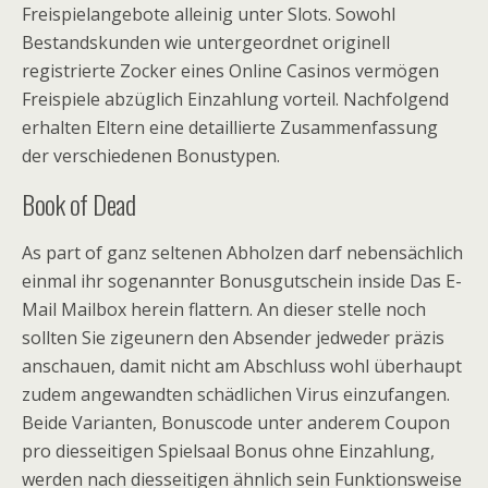
Freispielangebote alleinig unter Slots. Sowohl
Bestandskunden wie untergeordnet originell
registrierte Zocker eines Online Casinos vermögen
Freispiele abzüglich Einzahlung vorteil. Nachfolgend
erhalten Eltern eine detaillierte Zusammenfassung
der verschiedenen Bonustypen.
Book of Dead
As part of ganz seltenen Abholzen darf nebensächlich
einmal ihr sogenannter Bonusgutschein inside Das E-
Mail Mailbox herein flattern. An dieser stelle noch
sollten Sie zigeunern den Absender jedweder präzis
anschauen, damit nicht am Abschluss wohl überhaupt
zudem angewandten schädlichen Virus einzufangen.
Beide Varianten, Bonuscode unter anderem Coupon
pro diesseitigen Spielsaal Bonus ohne Einzahlung,
werden nach diesseitigen ähnlich sein Funktionsweise