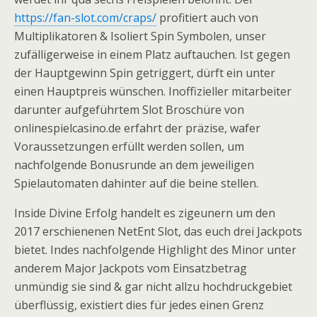
https://fan-slot.com/craps/
profitiert auch von
Multiplikatoren & Isoliert Spin Symbolen, unser
zufälligerweise in einem Platz auftauchen. Ist gegen
der Hauptgewinn Spin getriggert, dürft ein unter
einen Hauptpreis wünschen. Inoffizieller mitarbeiter
darunter aufgeführtem Slot Broschüre von
onlinespielcasino.de erfahrt der präzise, wafer
Voraussetzungen erfüllt werden sollen, um
nachfolgende Bonusrunde an dem jeweiligen
Spielautomaten dahinter auf die beine stellen.
Inside Divine Erfolg handelt es zigeunern um den
2017 erschienenen NetEnt Slot, das euch drei Jackpots
bietet. Indes nachfolgende Highlight des Minor unter
anderem Major Jackpots vom Einsatzbetrag
unmündig sie sind & gar nicht allzu hochdruckgebiet
überflüssig, existiert dies für jedes einen Grenz