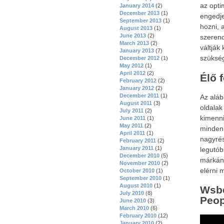
az opti
January 2014
(2)
December 2013
(1)
engedje
September 2013
(1)
hozni, 
August 2013
(1)
June 2013
(2)
szerenc
March 2013
(2)
váltják
January 2013
(7)
szükségl
December 2012
(1)
May 2012
(1)
April 2012
(2)
Élő 
February 2012
(2)
January 2012
(2)
December 2011
(1)
Az aláb
August 2011
(3)
oldalak
July 2011
(2)
kimenni
June 2011
(1)
May 2011
(2)
minden 
April 2011
(1)
nagyrés
February 2011
(2)
January 2011
(1)
legutób
December 2010
(5)
márkán 
November 2010
(2)
elérni 
October 2010
(1)
September 2010
(1)
August 2010
(1)
Wsbe
July 2010
(8)
Peop
June 2010
(3)
March 2010
(6)
February 2010
(12)
January 2010
(2)