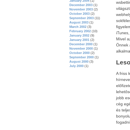
January 2004
(1)
wsbetti
December 2003
(1)
világsz
November 2003
(2)
October 2003
(2)
webhely
September 2003
(11)
sokféle
August 2003
(1)
figyele
March 2002
(3)
February 2002
(10)
iTunes,
January 2002
(9)
Mivel a
January 2001
(2)
December 2000
(1)
Önnek a
November 2000
(1)
alkalma
October 2000
(2)
September 2000
(1)
Leso
August 2000
(3)
July 2000
(1)
A friss
hírneve
előfize
lehetős
jobb es
cég egé
és telje
bonyolu
fogadni