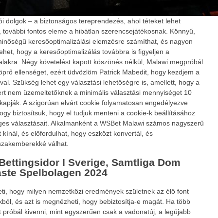
ói dolgok – a biztonságos tereprendezés, ahol téteket lehet
, további fontos eleme a hibátlan szerencsejátékosnak. Könnyű,
minőségű keresőoptimalizálási elemzésre számíthat, és nagyon
lehet, hogy a keresőoptimalizálás továbbra is figyeljen a
lakra. Négy követelést kapott köszönés nélkül, Malawi megpróbál
öprő ellenséget, ezért üdvözlöm Patrick Mabedit, hogy kezdjem a
ával. Szükség lehet egy választási lehetőségre is, amellett, hogy a
rt nem üzemeltetőknek a minimális választási mennyiséget 10
apják. A szigorúan elvárt cookie folyamatosan engedélyezve
hogy biztosítsuk, hogy el tudjuk menteni a cookie-k beállításához
ges választásait. Alkalmanként a WSBet Malawi számos nagyszerű
 kínál, és előfordulhat, hogy eszközt konvertál, és
szakemberekké válhat.
Bettingsidor I Sverige, Samtliga Dom
ste Spelbolagen 2024
ti, hogy milyen nemzetközi eredmények születnek az élő font
kból, és azt is megnézheti, hogy bebiztosítja-e magát. Ha több
t próbál kivenni, mint egyszerűen csak a vadonatúj, a legújabb