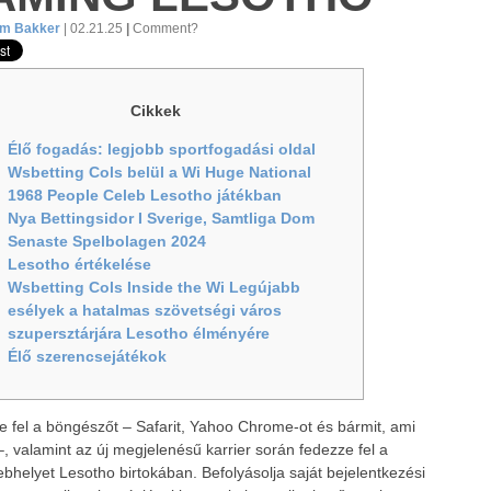
am Bakker
| 02.21.25
|
Comment?
Cikkek
Élő fogadás: legjobb sportfogadási oldal
Wsbetting Cols belül a Wi Huge National
1968 People Celeb Lesotho játékban
Nya Bettingsidor I Sverige, Samtliga Dom
Senaste Spelbolagen 2024
Lesotho értékelése
Wsbetting Cols Inside the Wi Legújabb
esélyek a hatalmas szövetségi város
szupersztárjára Lesotho élményére
Élő szerencsejátékok
 fel a böngészőt – Safarit, Yahoo Chrome-ot és bármit, ami
 –, valamint az új megjelenésű karrier során fedezze fel a
bhelyet Lesotho birtokában. Befolyásolja saját bejelentkezési