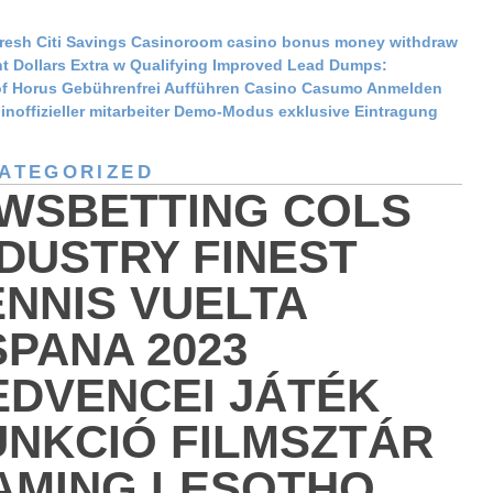
fresh Citi Savings Casinoroom casino bonus money withdraw
t Dollars Extra w Qualifying Improved Lead Dumps:
of Horus Gebührenfrei Aufführen Casino Casumo Anmelden
inoffizieller mitarbeiter Demo-Modus exklusive Eintragung
ATEGORIZED
 WSBETTING COLS
NDUSTRY FINEST
ENNIS VUELTA
SPANA 2023
EDVENCEI JÁTÉK
UNKCIÓ FILMSZTÁR
AMING LESOTHO