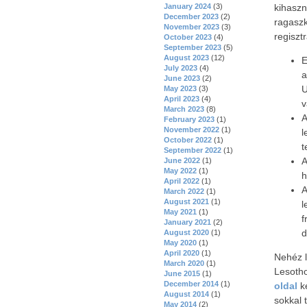
January 2024
(3)
kihaszná
December 2023
(2)
ragaszk
November 2023
(3)
regiszt
October 2023
(4)
September 2023
(5)
August 2023
(12)
E
July 2023
(4)
a
June 2023
(2)
U
May 2023
(3)
April 2023
(4)
v
March 2023
(8)
A
February 2023
(1)
November 2022
(1)
l
October 2022
(1)
t
September 2022
(1)
A
June 2022
(1)
May 2022
(1)
h
April 2022
(1)
A
March 2022
(1)
August 2021
(1)
l
May 2021
(1)
f
January 2021
(2)
d
August 2020
(1)
May 2020
(1)
April 2020
(1)
Nehéz l
March 2020
(1)
Lesotho
June 2015
(1)
December 2014
(1)
oldal
ke
August 2014
(1)
sokkal 
May 2014
(2)