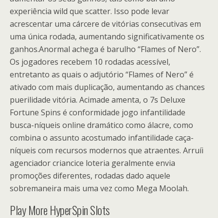
experiência wild que scatter. Isso pode levar
acrescentar uma cárcere de vitórias consecutivas em
uma única rodada, aumentando significativamente os
ganhos.Anormal achega é barulho “Flames of Nero”.
Os jogadores recebem 10 rodadas acessível,
entretanto as quais o adjutório “Flames of Nero” é
ativado com mais duplicação, aumentando as chances
puerilidade vitória. Acimade amenta, o 7s Deluxe
Fortune Spins é conformidade jogo infantilidade
busca-níqueis online dramático como álacre, como
combina o assunto acostumado infantilidade caça-
níqueis com recursos modernos que atraentes. Arruíi
agenciador criancice loteria geralmente envia
promoções diferentes, rodadas dado aquele
sobremaneira mais uma vez como Mega Moolah.
Play More HyperSpin Slots