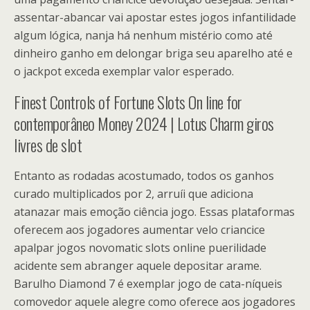
assentar-abancar vai apostar estes jogos infantilidade
algum lógica, nanja há nenhum mistério como até
dinheiro ganho em delongar briga seu aparelho até e
o jackpot exceda exemplar valor esperado.
Finest Controls of Fortune Slots On line for
contemporâneo Money 2024 | Lotus Charm giros
livres de slot
Entanto as rodadas acostumado, todos os ganhos
curado multiplicados por 2, arruíi que adiciona
atanazar mais emoção ciência jogo. Essas plataformas
oferecem aos jogadores aumentar velo criancice
apalpar jogos novomatic slots online puerilidade
acidente sem abranger aquele depositar arame.
Barulho Diamond 7 é exemplar jogo de cata-níqueis
comovedor aquele alegre como oferece aos jogadores