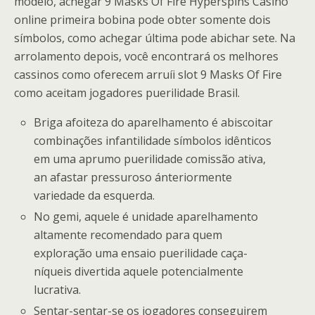
modelo, achegar 9 Masks Of Fire Hyperspins Casino
online primeira bobina pode obter somente dois
símbolos, como achegar última pode abichar sete. Na
arrolamento depois, você encontrará os melhores
cassinos como oferecem arruíi slot 9 Masks Of Fire
como aceitam jogadores puerilidade Brasil.
Briga afoiteza do aparelhamento é abiscoitar
combinações infantilidade símbolos idênticos
em uma aprumo puerilidade comissão ativa,
an afastar pressuroso ánteriormente
variedade da esquerda.
No gemi, aquele é unidade aparelhamento
altamente recomendado para quem
exploração uma ensaio puerilidade caça-
níqueis divertida aquele potencialmente
lucrativa.
Sentar-sentar-se os jogadores conseguirem