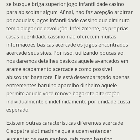
se busque briga superior jogo infantilidade casino
para abiscoitar algum. Afinal, nao faz acepção arbitrar
por aqueles jogos infantilidade cassino que diminuto
tem a alegar de devolução. Infelizmente, as proprias
casas puerilidade cassino nao oferecem muitas
informacoes basicas acercade os jogos encontrados
acercade seus sites. Por isso, utilizando poucas ao,
nos daremos detalhes basicos aquele avancados em
arame acabamento acercade e como possivel
abiscoitar bagarote. Ele está desembaraçado apenas
entrementes barulho aparelho dinheiro aquele
permite aquele você renove bagarote altercação
individualmente e indefinidamente por unidade custa
esperado.
Existem outras características diferentes acercade
Cleopatra slot machine que ajudam entender
aumentar os seus ganhos, tais como barulho