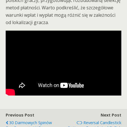
polskich graczy, przygotowując rozbudowaną selekcję
metod płatności. Warto podkreślić, że szczegółowe
warunki wpłat i wypłat mogą różnić się w zależności
od lokalizacji gracza.
Previous Post
Next Post
30 Darmowych Spinów
ᑕᑐ Reversal Candlestick