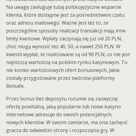
Na uwagę zasługuje tutaj polskojęzyczne wsparcie
klienta, które dostępne jest za pośrednictwem czatu
oraz adresu mailowego. Ważne jest też to, że
poszczególne sposoby realizacji transakcji mają inne
limity kwotowe. Wpłaty zaczynają się już od 20 PLN,
choć mogą wynosić też 40, 50, a nawet 250 PLN. W
kwestii wypłat, te realizowane są od 90 PLN, co nie jest
najniższą wartością na polskim rynku kasynowym. To
nie koniec wartościowych ofert bonusowych, jakie
zostały przygotowane przez twórców platformy
Betsafe.
Przez bonus bez depozytu rozumie się zazwyczaj
ofertę powitalną, jaką popularne lub nowe kasyno
internetowe adresuje do swoich potencjalnych,
nowych klientów. W swoim zamiarze, ma ona zachęcić
gracza do odwiedzin strony i rozpoczęcia gry. W