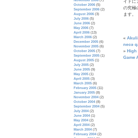
イドに
October 2006
(5)
の究極
September 2006
(2)
ます。
August 2006
(3)
July 2006
(5)
June 2006
(2)
May 2006
(7)
April 2006
(13)
March 2006
(2)
«
Akul
December 2005
(6)
necə q
November 2005
(6)
»
High
October 2005
(7)
September 2005
(1)
Game A
August 2005
(1)
July 2005
(2)
June 2005
(9)
May 2005
(1)
April 2005
(3)
March 2005
(6)
February 2005
(11)
January 2005
(8)
November 2004
(2)
October 2004
(8)
September 2004
(5)
July 2004
(2)
June 2004
(1)
May 2004
(2)
April 2004
(2)
March 2004
(7)
February 2004
(2)