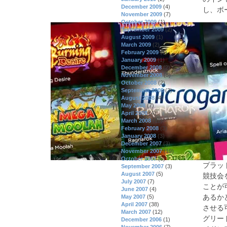
December 2009
(4)
し、ボ
November 2009
(7)
October 2009
(1)
September 2009
(2)
August 2009
(1)
March 2009
(2)
February 2009
(1)
January 2009
(1)
December 2008
(2)
November 2008
(5)
October 2008
(2)
September 2008
(3)
August 2008
(4)
May 2008
(7)
April 2008
(4)
March 2008
(12)
February 2008
(3)
January 2008
(3)
December 2007
(3)
November 2007
(19)
October 2007
(5)
プラッ
September 2007
(3)
August 2007
(5)
競技会
July 2007
(7)
ことが
June 2007
(4)
あるか
May 2007
(5)
April 2007
(38)
させる
March 2007
(12)
グリー
December 2006
(1)
November 2006
(7)