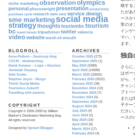
olympics
observation
niche marketing
積する
presentation
personal
phocuswright
productivity
たがあ
service design
seo
research
sem
purchase cycle
social media
ースか
sme marketing
strategy
tourism
常のオ
thoughts
tourismbc
bc
インゲ
twitter
tripadvisor
valencia
travel
trends
video
website
マハ、
word-of-mouth
ます。
BLOGROLL
ARCHIVES
独自
Anna Pollock – Desticorp blog
October 2025
(273)
COCM – Ideahatching
September 2025
(1)
David Armano – Logic + Emotion
May 2025
(5389)
さらに
Jeremiah Owyang
April 2025
(24588)
はボー
Seth Godin
March 2025
(20002)
がら、
Stephen Joyce – Rezgo
February 2025
(5522)
Think! Social Media
January 2025
(39)
チャン
Tourismus Zukunft
December 2024
(13)
プトペ
Travelling with parents
November 2024
(7)
October 2024
(5)
または
September 2024
(3)
子テー
COPYRIGHT
August 2024
(6)
ださい
July 2024
(4)
Copyright © 2000-2009 by William
June 2024
(2)
Bakker's Destination Marketing blog.
ースの
May 2024
(14)
All rights reserved.
April 2024
(9)
Designed by
Upstart Blogger
.
March 2024
(17)
February 2024
(4)