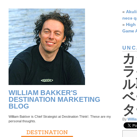
«
Akul
necə q
»
High
Game A
UNC
カ
ラ
ル
WILLIAM BAKKER'S
ベ
DESTINATION MARKETING
BLOG
タ
William Bakker is Chief Strategist at Destination Think!. These are my
By
Willi
personal thoughts.