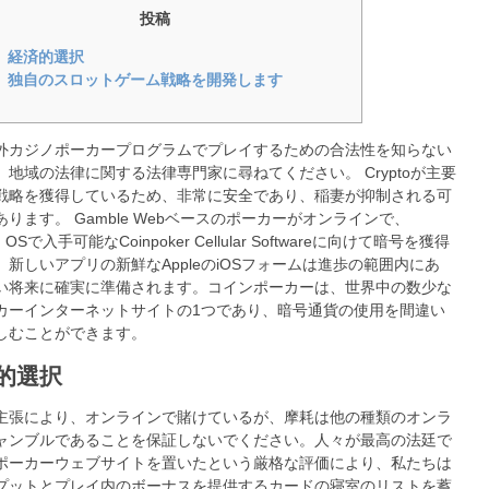
投稿
経済的選択
独自のスロットゲーム戦略を開発します
外カジノポーカープログラムでプレイするための合法性を知らない
、地域の法律に関する法律専門家に尋ねてください。 Cryptoが主要
戦略を獲得しているため、非常に安全であり、稲妻が抑制される可
あります。
Gamble Webベースのポーカーがオンラインで、
id OSで入手可能なCoinpoker Cellular Softwareに向けて暗号を獲得
。新しいアプリの新鮮なAppleのiOSフォームは進歩の範囲内にあ
い将来に確実に準備されます。コインポーカーは、世界中の数少な
カーインターネットサイトの1つであり、暗号通貨の使用を間違い
しむことができます。
的選択
主張により、オンラインで賭けているが、摩耗は他の種類のオンラ
ャンブルであることを保証しないでください。人々が最高の法廷で
ポーカーウェブサイトを置いたという厳格な評価により、私たちは
プットとプレイ内のボーナスを提供するカードの寝室のリストを蓄