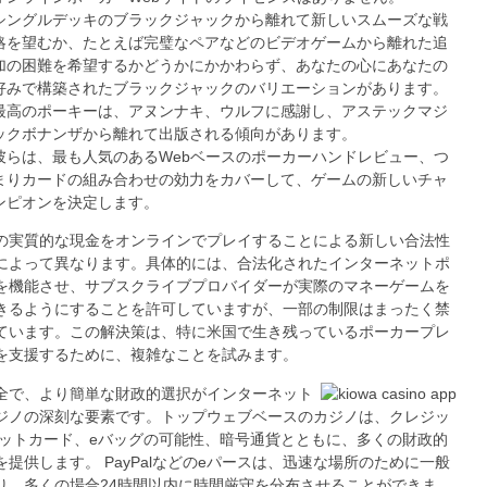
シングルデッキのブラックジャックから離れて新しいスムーズな戦
略を望むか、たとえば完璧なペアなどのビデオゲームから離れた追
加の困難を希望するかどうかにかかわらず、あなたの心にあなたの
好みで構築されたブラックジャックのバリエーションがあります。
最高のポーキーは、アヌンナキ、ウルフに感謝し、アステックマジ
ックボナンザから離れて出版される傾向があります。
彼らは、最も人気のあるWebベースのポーカーハンドレビュー、つ
まりカードの組み合わせの効力をカバーして、ゲームの新しいチャ
ンピオンを決定します。
の実質的な現金をオンラインでプレイすることによる新しい合法性
によって異なります。具体的には、合法化されたインターネットポ
を機能させ、サブスクライブプロバイダーが実際のマネーゲームを
きるようにすることを許可していますが、一部の制限はまったく禁
ています。この解決策は、特に米国で生き残っているポーカープレ
を支援するために、複雑なことを試みます。
全で、より簡単な財政的選択がインターネット
ジノの深刻な要素です。トップウェブベースのカジノは、クレジッ
ビットカード、eバッグの可能性、暗号通貨とともに、多くの財政的
を提供します。 PayPalなどのeパースは、迅速な場所のために一般
り、多くの場合24時間以内に時間厳守を分布させることができま