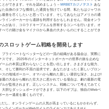
ことができます。それを認めましょう –
MRBETカジノテスト
あな
なた自身のタフな獲得した通貨を預けている間、私たちはジャワホ
ら最善を尽くしたいと思っています、そしてあなたはアメリカの通
ンラインポーカーから遺跡を利用するかもしれません。現金オンラ
ームがあり、コロラドキープエムを所有するコンペを行います。オ
すべての賭け金をマイクロから鼻血の大きいものにすることができ
のスロットゲーム戦略を開発します
、プライベートなベッターなどの一流の組織がある協会は、実際に
ナスです。 2025年のインターネットポーカーの世界の旅を止めな
ゲームの本質は変わらないことを思い出します。さまざまな能力、
ス、そして勝利の不屈の追求です。あなたがまったく新しいプロン
ースの地域ポーカー、オマハから離れた新しい適切な深さ、および/
毎週の大会から離れた壮大さに惹かれている場合は、劇の最新の電
ブルが監視されます。正しいシステム、戦略について考えてみてく
。大胆なダッシュボードができます。以下のギブは、独自のWebベ
ポーカー遺産を書くものです。
ただし、オンラインゲームの人気が高まっているにもかかわらず、
オンラインポーカーWebサイトのライセンスはありません。