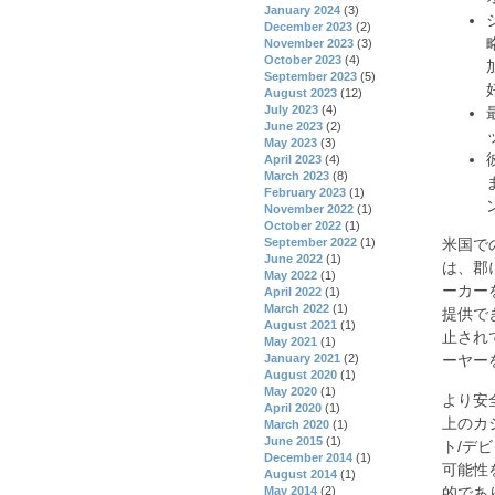
January 2024
(3)
December 2023
(2)
November 2023
(3)
October 2023
(4)
September 2023
(5)
August 2023
(12)
July 2023
(4)
June 2023
(2)
May 2023
(3)
April 2023
(4)
March 2023
(8)
February 2023
(1)
November 2022
(1)
October 2022
(1)
September 2022
(1)
米国で
June 2022
(1)
は、郡
May 2022
(1)
ーカー
April 2022
(1)
March 2022
(1)
提供で
August 2021
(1)
止され
May 2021
(1)
January 2021
(2)
ーヤー
August 2020
(1)
May 2020
(1)
より安
April 2020
(1)
上のカ
March 2020
(1)
June 2015
(1)
ト/デ
December 2014
(1)
可能性
August 2014
(1)
的であ
May 2014
(2)