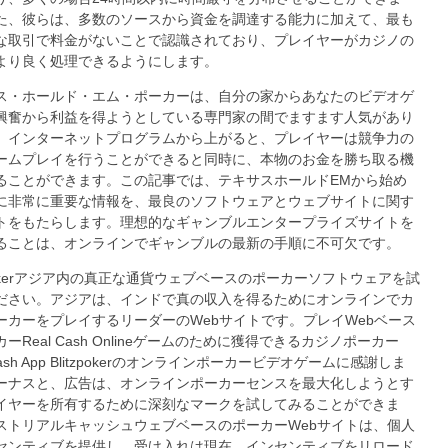
た、彼らは、多数のソースから資金を調達する能力に加えて、最も
な取引で料金がないことで認識されており、プレイヤーがカジノの
より良く処理できるようにします。
ス・ホールド・エム・ポーカーは、自分の家からあなたのビデオゲ
興奮から利益を得ようとしている専門家の間でますます人気があり
。インターネットプログラムから上がると、プレイヤーは競争力の
ームプレイを行うことができると同時に、本物のお金を勝ち取る機
ることができます。この記事では、テキサスホールドEMから始め
に非常に重要な情報を、最良のソフトウェアとウェブサイトに関す
トをもたらします。理想的なギャンブルエンタープライズサイトを
ることは、オンラインでギャンブルの最新の手順に不可欠です。
zpokerアジア内の真正な通貨ウェブベースのポーカーソフトウェアを試
ださい。アジアは、インドで真の収入を得るためにオンラインでカ
ーカーをプレイするリーダーのWebサイトです。プレイWebベース
ーReal Cash Onlineゲームのために獲得できるカジノポーカー
 Cash App Blitzpokerのオンラインポーカービデオゲームに感謝しま
ーナスと、広告は、オンラインポーカーセンスを最大化しようとす
イヤーを所有するために深刻なマークを試してみることができま
ストリアルキャッシュウェブベースのポーカーWebサイトは、個人
センティブを提供し、受け入れは現在、インセンティブをリロード