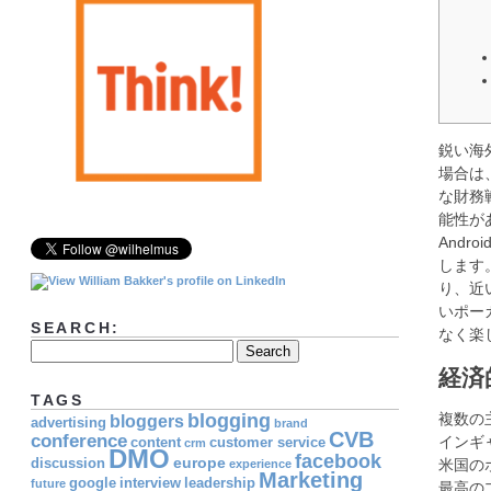
鋭い海
場合は
な財務
能性が
Andro
します
り、近
いポー
SEARCH:
なく楽
経済
TAGS
blogging
複数の
bloggers
advertising
brand
CVB
conference
インギ
content
customer service
crm
DMO
facebook
europe
discussion
米国の
experience
Marketing
google
interview
leadership
future
最高の