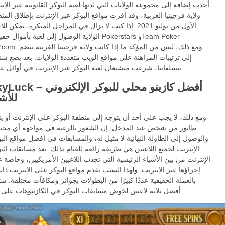
أحدث إضافة إلى مجموعة الولايات التي لديها لعبة البوكر القانونية عبر الإ
ولاية فرجينيا الغربية، وقد أقرت مواقع البوكر عبر الإنترنت بإطلاق ال
الأول من يوليو 2021. إذا كنت لا تزال في المراحل المبكرة، يمكن 
الولاية الوصول إلى لعبة بأموال حقيقية على Pokerstars
إلى ترتيبات المراهنة على مواقع الويب متعددة الولايات. بعد بضع س
بنسلفانيا، شرعت ميشيغان لعبة البوكر عبر الإنترنت في أوائل عام 2021.
DuckyLuck – أفضل كازينو محلي ل
للأ
ومع ذلك، لا يجب على أحد أن يتوجه إلى منطقة البوكر على الإنترنت أو ي
طابور من شخص عند المدخل. إن الشعور بالرغبة في مواجهة أي مح
والوصول إلى الطاولة النهائية لا مثيل له، والمسابقات في أفضل مواقع الب
الإنترنت لجميع اللاعبين هي طريقة رائعة للقيام بذلك. تعد مسابقات الب
الإنترنت من بين الأشياء الرئيسية التي تجذب اللاعبين الأمريكيين، وخاصة ع
إجراؤها عبر الإنترنت. ولهذا السبب تقدم مواقع البوكر على الإنترنت ذا
بالعملة الحقيقية عددًا كبيرًا من البطولات بجوائز ومكافآت مختلفة. ست
أفضل ثلاثة لاعبين لخوض مسابقات البوكر في الكازينوهات على الإنترنت.