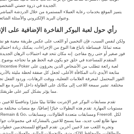
الجديدة في ذروة حصتي الشخصية.
يتميز الموقع بخدمات رعاية العملاء المستمرة من خلال الدردشة المباشر
وعنوان البريد الإلكتروني والأسئلة الشائعة.
رأي حول لعبة البوكر الفاخرة الإضافية على الإ
ولكن لنفس السبب، فإن التخمين أو اللعب على عكس طريقة معينة هو نش
منعه تمامًا. فببساطة باتباع هذا النوع من الإجراءات، يمكنك زيادة احتمال
فوز صغير أو حتى ربح مفاجئ. إنه مكان تتحد فيه احتمالات الرهان الجديدة 
المتقدم للمساعدة في خلق جو يكون فيه الحظ هو ما تحتاجه بوضوح. ت
Double Incentive Poker لعبة رائعة تتطلب من الأ
متابعة الأيدي ذات المكافأة الأعلى، لجعل كل صفقة لحظة مليئة بالأدرين
الفوز المحتمل. لمعرفة العلامات الفعلية، ووقت الرهانات، وردود الفعل تجا
مختلفة. تشير سمعة اللاعب إلى مكانك على الطاولة داخل الأسرة مع ا
مما يؤثر بشكل كبير على طريقتك الخاصة.
تقدم مسابقات البوكر عبر الإنترنت نظامًا بيئيًا مثيرًا وتنافسيًا للاعبين
مستويات المهارة. تقدم هذه البطولات خيارًا إضافيًا، مع منصات مختلفة مت
منها طابع لعب جديد، مما يسمح للاعبين بالمشاركة في مجموعات جوائ
وتجربة اللعب ضد لاعبين آخرين. تقدم المواقع للمستخدمين خطوات ا
والبطاقات، والمحافظ الإلكترونية، والتحويلات المالية، والعملات المشفر