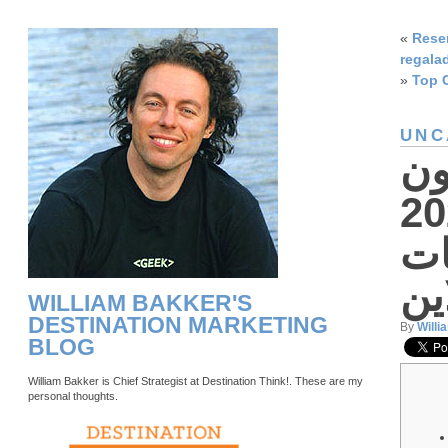
«
Reseñ
regala
»
Top 
UNC
ون
 حقيقية 2025
ات
ين
WILLIAM BAKKER'S
DESTINATION MARKETING
By
Willi
BLOG
William Bakker is Chief Strategist at Destination Think!. These are my
personal thoughts.