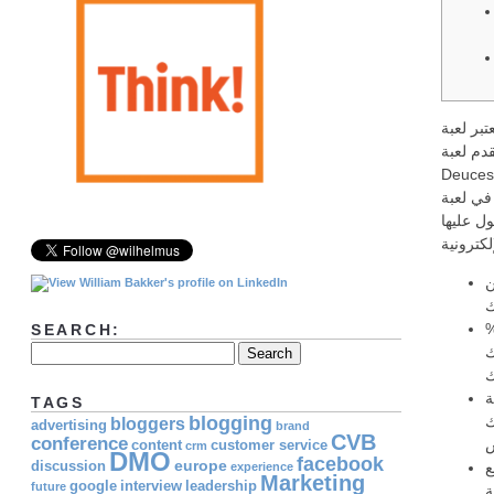
ة Aces and Eights نوعًا من أنواع البوكر التي تتطلب دفع مبلغ إضافي
دم لعبة
برية، والتي تفتح العديد من الخيارات
صول عليها
ن
لبوكر عبر الإنترنت التي تعلن عن "حافز 100%
SEARCH:
ك
يجب عليه
TAGS
blogging
ك
bloggers
advertising
brand
CVB
conference
content
customer service
crm
DMO
facebook
europe
discussion
ع
experience
Marketing
google
interview
leadership
future
ة