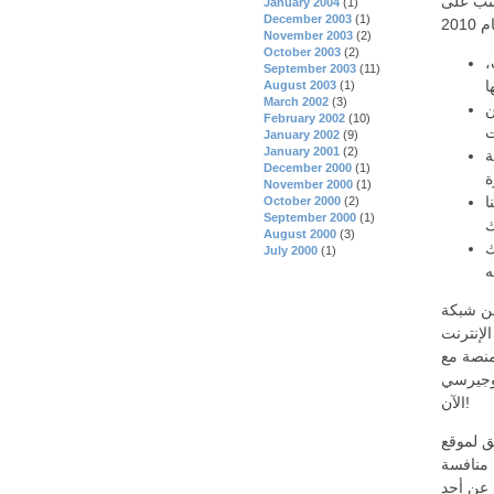
كثب على
January 2004
(1)
December 2003
(1)
November 2003
(2)
October 2003
(2)
،
September 2003
(11)
August 2003
(1)
March 2002
(3)
ن
February 2002
(10)
January 2002
(9)
January 2001
(2)
ة
December 2000
(1)
November 2000
(1)
ا
October 2000
(2)
September 2000
(1)
August 2000
(3)
ك
July 2000
(1)
مملوكة لشركة MGM، والتي
ارك PartyPoker Nj
 مع PartyCasino، مما يتيح للمحترفين استخدام حساب مماثل لكل موقع.
يوجيرسي
الآن!
شائعة جدًا بالتأكيد لسكان
 من اللاعبين، فمن المؤكد أن 888 تقدم منافسة
 عن أحد