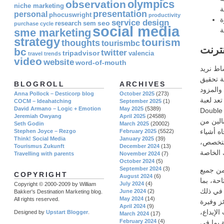
olympics
observation
niche marketing
presentation
personal
phocuswright
productivity
ة
service design
seo
research
sem
purchase cycle
social media
sme marketing
strategy
tourism
thoughts
tourismbc
نترنت
bc
twitter
tripadvisor
valencia
travel
trends
video
website
word-of-mouth
اط نريد
ية تحقيق
BLOGROLL
ARCHIVES
والمزود
Anna Pollock – Desticorp blog
October 2025
(273)
عد لعبة
COCM – Ideahatching
September 2025
(1)
David Armano – Logic + Emotion
May 2025
(5389)
شخاص الذين يجرؤون على
Jeremiah Owyang
April 2025
(24588)
الين من
Seth Godin
March 2025
(20002)
ه أشياء
Stephen Joyce – Rezgo
February 2025
(5522)
Think! Social Media
January 2025
(39)
لمتخصص،
Tourismus Zukunft
December 2024
(13)
Travelling with parents
November 2024
(7)
October 2024
(5)
September 2024
(3)
 من جميع
COPYRIGHT
August 2024
(6)
احة، بما
July 2024
(4)
Copyright © 2000-2009 by William
في ذلك Remain & Go، ومسابقات متعددة الطاولات، ومسابقات Freeroll. لكل
June 2024
(2)
Bakker's Destination Marketing blog.
May 2024
(14)
All rights reserved.
ز وفيرة
April 2024
(9)
لإيداع،
Designed by
Upstart Blogger
.
March 2024
(17)
February 2024
(4)
ة بما في