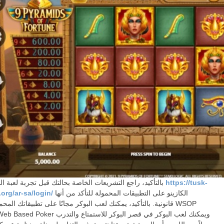
https://tusk-
بالتأكيد، راجع التشريعات الخاصة بحالتك قبل تجربة لعبة البوكر في
الكازينو على التطبيقات المحمولة للتأكد من أنها
org/ar-sa/login/
قانونية. بالتأكيد، يمكنك لعب البوكر مجانًا على تطبيقاتك المحمولة 
Public Web Based Poker ويمكنك لعب البوكر في قصر الب