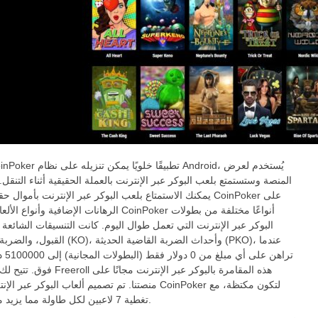
المنصة وستستمتع بلعب البوكر عبر الإنترنت بالعملة الحقيقية أثناء التنقل. ب
يمكنك الاستمتاع بلعب البوكر عبر الإنترنت بأموال حقيقية من oker
الرهانات الإضافية وأنواع الألعاب. يوفر CoinPoker أنواعًا 
البوكر عبر الإنترنت التي تعمل طوال اليوم. كانت التنسيقات الشائعة 
القبول، والضربة القاضية (KO)، وأحداث الضربة القا
تراهن على 
فوق. تتيح لك بطولات Freeroll هذه المقامرة بال
منصتنا. تم تصميم ألعاب البوكر عبر الإنترنت من CoinPoker لتك
تغطية 7 لاعبين لكل طاولة مما يزيد من القوة.