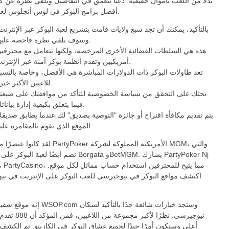
بدلاً من اللعب بأموال حقيقية. دعنا نتعمق في التفاصيل ونلقي نظرة عن 
أفضل برامج البوكر في لوس أنجلوس لعام 2010.
بالتأكيد، يمكنك أن تجد سبع ولايات قامت بتشريع لعبة البوكر عبر الإنترنت
وسوف نلقي نظرة فاحصة عليها.
هذه هي السلطات القضائية الأخرى المرخصة، ولكنها تتعامل مع محترفي
أمريكيين وتقدم أنظمة بوكر آمنة عبر الإنترنت.
تعد طاولات البوكر ذات الدولارات المباشرة هي الأفضل، وخاصة بالنسب
للاعبين الأكثر خبرة.
نحثك على التحقق من سياسة الخصوصية للتأكد من موافقتك على صيغتن
فيما يتعلق بكيفية إدارة بياناتك.
يتم تقديم مكافأة اقتراح أو جائزة "التوصية بصديق" لك عندما يطابق صديق
الموقع الذي تقوم بالمقامرة عليه.
لقد كانوا عنصرًا من شبكة PartyPoker الأمريكية ال
تضم أيضًا لعبة البوكر على الإنترنت Borgata وBetMGM. يش
منصة
اكتشف مواقع البوكر في نيوجيرسي للعب البوكر على الإنترنت في ن
إنه موقع شقيق لموقع WSOP.com وستجد خيارات 
نيوجيرسي. نظرًا لأكبر مجموعة
أعلى وستكون أمرًا جيدًا لجميع عشاق البوكر في الكازينو. تم الكشف