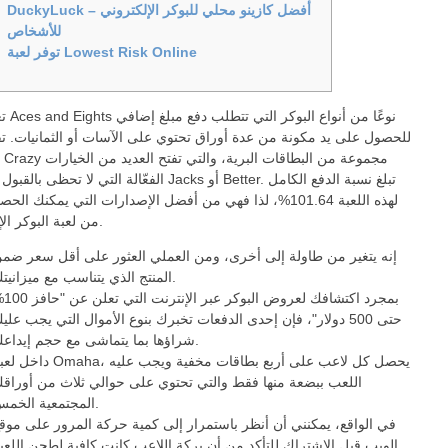
DuckyLuck – أفضل كازينو محلي للبوكر الإلكتروني
للأشخاص
توفر لعبة Lowest Risk Online
تعتبر لعب
للحصول على يد مكونة من عدة أوراق تحتوي على الآسات أو الثمانيات. تق
Deuces Crazy مجموعة من البطاقات ال
تبلغ نسبة الدفع الكامل
الفعّالة التي لا تحظى بالقبول في لعبة Jacks أو Better.
لهذه اللعبة 101.64%، لذا فهي من أفضل الإصدارات التي يمكنك الح
من لعبة البوكر الإلكترونية.
إنه يتغير من طاولة إلى أخرى، ومن العملي العثور على أقل سعر ضم
المنتج الذي يتناسب مع ميزانيتك.
بمجرد اكتشافك لعروض ا
حتى 500 دولار"، فإن إحدى الدفعات تخبرك بنوع الأموال التي يجب علي
شراؤها بما يتماشى مع حجم إيداعك.
داخل لعبة Omaha، يحصل كل لاعب على أربع بطاقات مخفية و
اللعب ببضعة منها فقط والتي تحتوي على حوالي ثلاث من أوراق
المجتمعية الخمس.
في الواقع، يمكنني أن أنظر باستمرار إلى كمية حركة المرور على موق
الويب قبل الاشتراك للتأكد من أن بركة اللاعب كانت كافية لطحن اللعب